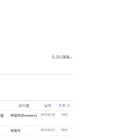
이 게시물을...
성이름
날짜
조회 수
2013-02-28
5562
광장
박정치(Dominico)
2013-02-23
6841
박정치