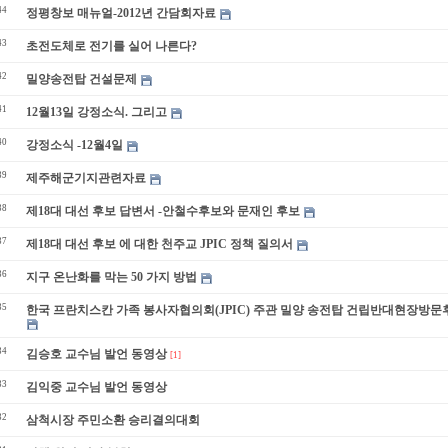
44
정평창보 매뉴얼-2012년 간담회자료
43
초전도체로 전기를 실어 나른다?
42
밀양송전탑 건설문제
41
12월13일 강정소식. 그리고
40
강정소식 -12월4일
39
제주해군기지관련자료
38
제18대 대선 후보 답변서 -안철수후보와 문재인 후보
37
제18대 대선 후보 에 대한 천주교 JPIC 정책 질의서
36
지구 온난화를 막는 50 가지 방법
35
한국 프란치스칸 가족 봉사자협의회(JPIC) 주관 밀양 송전탑 건립반대현장방문
34
김승호 교수님 발언 동영상
[1]
33
김익중 교수님 발언 동영상
32
삼척시장 주민소환 승리결의대회