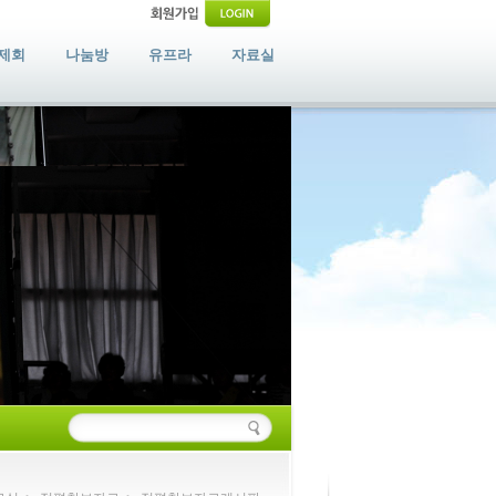
제회
나눔방
유프라
자료실