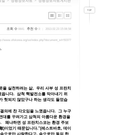
료실
>
정평창보자료
>
정평창보자료게시판
조회 수
추천 수
6841
0
2013.02.23 15:08:58
tp://www.ofskorea.org/xe/index.php?document_srl=50377
.
을 실천하려는 삶, 우리 사부 성 프란치
였읍니다. 삼척 핵발전소를 막아내기 위
가 헛되지 않았구나 하는 생각도 들었습
결의에 찬 각오임을 느꼈읍니다. 그 누구
민연대를 꾸려가고 삼척의 아름다운 환경을
. 왜냐하면 성 프란치스코는 환경 주보
)이었기 때문입니다."(레스트바흐, 데이
만 속으로만 사랑한다고, 속으로만 동의 한