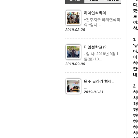
다
했
하계연석회의
도
+전주지구 하계연석회
여
의 *일시:...
참
2019-08-26
1
'
F. 영성학교 (9...
다
- 일 시: 2018년 9월 1
이
일(토) 13...
하
2018-09-06
탄
내
원주 글라라 형제...
2
...
하
2019-01-21
하
하
하
하
하
하
하