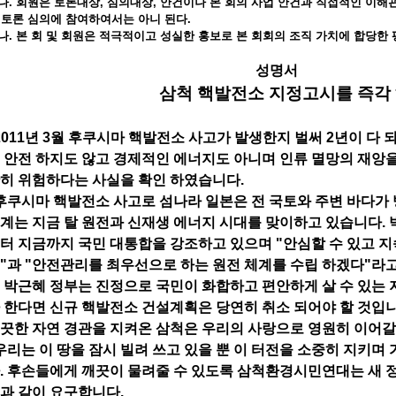
나. 회원은 토론대상, 심의대상, 안건이나 본 회의 사업 안건과 직접적인 이해
 토론 심의에 참여하여서는 아니 된다.
나. 본 회 및 회원은 적극적이고 성실한 홍보로 본 회회의 조직 가치에 합당한
성명서
삼척 핵발전소 지정고시를 즉각
011년 3월 후쿠시마 핵발전소 사고가 발생한지 벌써 2년이 다 
 안전 하지도 않고 경제적인 에너지도 아니며 인류 멸망의 재앙을
히 위험하다는 사실을 확인 하였습니다.
쿠시마 핵발전소 사고로 섬나라 일본은 전 국토와 주변 바다가 
계는 지금 탈 원전과 신재생 에너지 시대를 맞이하고 있습니다. 
터 지금까지 국민 대통합을 강조하고 있으며 "안심할 수 있고 
"과 "안전관리를 최우선으로 하는 원전 체계를 수립 하겠다
"라
 박근혜 정부는 진정으로 국민이 화합하고 편안하게 살 수 있는 
 한다면 신규 핵발전소 건설계획은 당연히 취소 되어야 할 것입니
끗한 자연 경관을 지켜온 삼척은 우리의 사랑으로 영원히 이어갈
리는 이 땅을 잠시 빌려 쓰고 있을 뿐 이 터전을 소중히 지키며 
. 후손들에게 깨끗이 물려줄 수 있도록 삼척환경시민연대는 새 
과 같이 요구합니다.