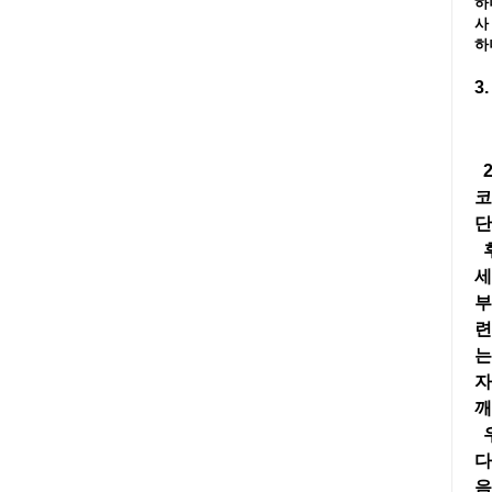
하
사
하
3.
2
코
단
후
세
부
련
는
자
깨
우
다
음