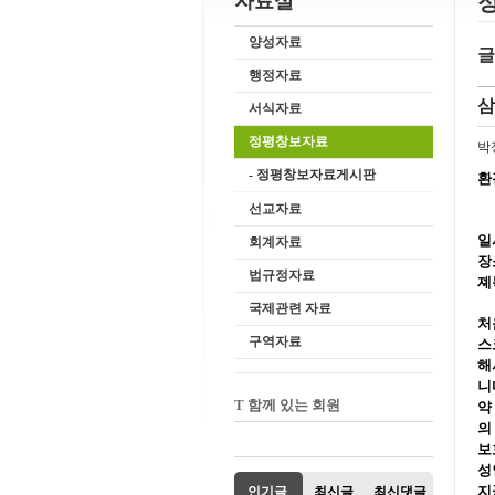
자료실
양성자료
글
행정자료
삼
서식자료
정평창보자료
박
- 정평창보자료게시판
환
선교자료
일시
회계자료
장
법규정자료
졔
국제관련 자료
처
구역자료
스
해
니
T 함께 있는 회원
약
의
보
성
지
인기글
최신글
최신댓글