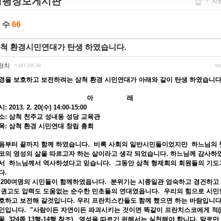
정평창보게시판
>
자
 수
66
척 환경시민연대가 탄생 하였습니다.
정치
*.187.205.58
ht
경을 보호하고 보전하려는 삼척 환경 시민연대가 아래와 같이 탄생 하였습니다
아 래
: 2013. 2. 20(수) 14:00-15:00
소: 삼척 천주교 성내동 성당 교육관
목: 삼척 환경 시민연대 창립 총회
음부터 끝까지 함께 하였습니다. 비록 사회의 일반시민들이었지만 하느님의 뜻
코의 영성의 삶을 따르고자 하는 삶이라고 생각 되었습니다. 하느님께 감사하
서 하느님께서 역사하셨다고 믿습니다. 그동안 삼척 형제회의 회원들의 기도
다.
 200여명의 시민들이 함께하였읍니다. 분위기는 시종일관 엄숙하고 경건하고 
 권고도 압력도 도움없는 순수한 민초들의 연대였읍니다. 우리의 힘으로 시
호하고 보전해 갈것입니다. 우리 프란치스칸들도 함께 했으면 하는 바람입니다
인입니다. "사람이든 자연이든 파괴시키는 것이면 똑같이 프란치스코에게 적(敵
꽃 324쪽 13행-14행 참조) 영성을 따르기 위해서는 실천해야 합니다. 말로