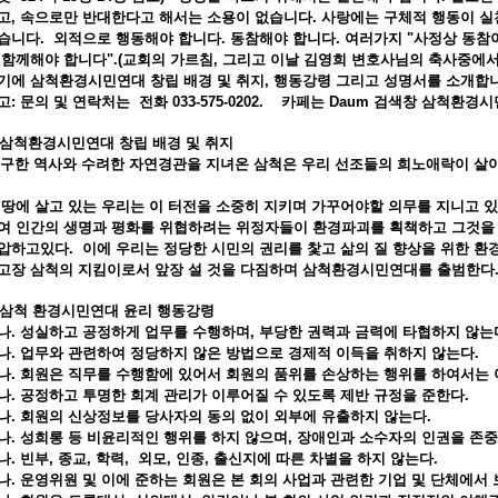
고, 속으로만 반대한다고 해서는 소용이 없습니다. 사랑에는 구체적 행동이 실
습니다. 외적으로 행동해야 합니다. 동참해야 합니다. 여러가지 "사정상 동
 함께해야 합니다".(교회의 가르침, 그리고 이날 김영희 변호사님의 축사중에서
기에 삼척환경시민연대 창립 배경 및 취지, 행동강령 그리고 성명서를 소개합
고: 문의 및 연락처는 전화 033-575-0202. 카페는 Daum 검색창 삼척환
. 삼척환경시민연대 창립 배경 및 취지
유구한 역사와 수려한 자연경관을 지녀온 삼척은 우리 선조들의 희노애락이 살
.
 땅에 살고 있는 우리는 이 터전을 소중히 지키며 가꾸어야할 의무를 지니고 있
여 인간의 생명과 평화를 위협하려는 위정자들이 환경파괴를 획책하고 그것을
압하고있다. 이에 우리는 정당한 시민의 권리를 찿고 삶의 질 향상을 위한 환
고장 삼척의 지킴이로서 앞장 설 것을 다짐하며 삼척환경시민연대를 출범한다. 
. 삼척 환경시민연대 윤리 행동강령
나. 성실하고 공정하게 업무를 수행하며, 부당한 권력과 금력에 타협하지 않는
나. 업무와 관련하여 정당하지 않은 방법으로 경제적 이득을 취하지 않는다.
나. 회원은 직무를 수행함에 있어서 회원의 품위를 손상하는 행위를 하여서는 
나. 공정하고 투명한 회계 관리가 이루어질 수 있도록 제반 규정을 준한다.
나. 회원의 신상정보를 당사자의 동의 없이 외부에 유출하지 않는다.
나. 성희롱 등 비윤리적인 행위를 하지 않으며, 장애인과 소수자의 인권을 존중
나. 빈부, 종교, 학력, 외모, 인종, 출신지에 따른 차별을 하지 않는다.
나. 운영위원 및 이에 준하는 회원은 본 회의 사업과 관련한 기업 및 단체에서 