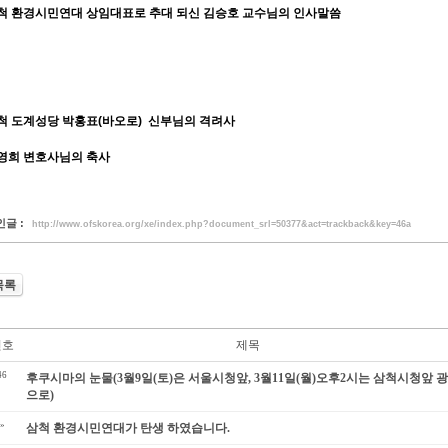
척 환경시민연대 상임대표로 추대 되신 김승호 교수님의 인사말씀
척 도계성당 박홍표(바오로) 신부님의 격려사
영희 변호사님의 축사
인글 :
http://www.ofskorea.org/xe/index.php?document_srl=50377&act=trackback&key=46a
목록
번호
제목
46
후쿠시마의 눈물(3월9일(토)은 서울시청앞, 3월11일(월)오후2시는 삼척시청앞 
으로)
»
삼척 환경시민연대가 탄생 하였습니다.