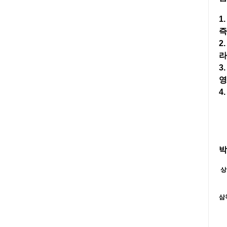
1
즉
2
라
3
영
4
박
상
삼