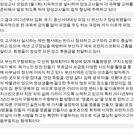
양성교사 모임은
(
월
1
회
)
지속적으로 실시하여 양성교사들이 각 과목별 교재를
준비해서 발표 하도록 하여 양성교사들의 질적 향상에 주력하고 있다
.
그 결과
2012
년부터 입회
.
유기
.
종신서약대상 피정 시 부산지구 양성위원들이
독자적으로 한 과목씩 강의를 맡아 피정을 주도 하는 과정에 까지 이르게 되었
다
.
또 교구에서 실시하는 제반 행사에는 반드시 참석하고 교구와의 교류도 충실히
하고 있으며
.
매년 교구장님을 예방하여 부산지구 재속 프란치스코회의 근황을
알리고
.
회원들이 정성껏 모은 성소 후원금을 전달하고 있다
.
또 부산지구형제회는 각 단위 형제회마다 특성에 맞게 재활원방문
.
구치소방문
.
재가 복지
.
독거노인 반찬 만들기
.
무료급식 보급등 다양한 사도직을 활동을 통
해 사부님의 정신에 이바지 하고 있다
.
부산지역은 신앙의 선조들이 발자취가
서린 곳으로 수영 장대골
.
언양 죽림골
.
언양 살티
.
김해 생곡 마을
.
오륜대 순교
자 박물관이 있으며 영성생활에 필요한 주위의 많은 피정 장소들
(
영성의집
.
명
상의 집
.
분도 은혜의 집
.
바오로 영성관
.
마리아 피정 센타
.)
등 을 이용하여 프란
치스칸으로서 작은 자의 삶에 가까이 가도록 노력하고 있으며 특히
2011
년부터
3
년간 부산지구형제회가 지향해야 할 방향으로
"
명품의 삶
"
을 모토로 정하고 그
에 따른 구체적인 실천사항 세 가지를 설정하여 입을 명품을 만들자
.
얼굴
(
표정
)
명품을 만들자
.
마음을 명품을 만들자는 슬로건으로 회칙에 서약한 프란치스칸
의 삶이 다른 사람들 하고는 확연히 구별하자는 의도로 지금 열심히 살아가고자
몸부림치는 형제회이다
.