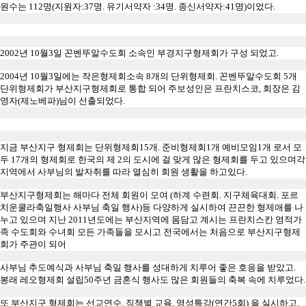
원수는
112
명
(
지원자
:37
명
.
유기서약자
:34
명
.
종신서약자
:41
명
)
이었다
.
2002
년
10
월
3
일 꼰벤뚜알수도회 소속인 부경지구형제회가 구성 되었고
.
2004
년
10
월
3
일에는 작은형제회소속
8
개의 단위형제회
.
꼰벤뚜알수도회
5
개
단위형제회가 부산지구형제회로 통합 되어 주보성인은 프란치스코
,
회장은 김
영자
(
제노베파
)
님이 선출되었다
.
지금 부산지구 형제회는 단위형제회
15
개
.
준비형제회
1
개 예비모임
1
개 로서
모
두
17
개의 형제회로 한국의 제
2
의 도시에 걸 맞게 많은 형제회를 두고 있으며
각
지역에서 사부님의 발자취를 따라 열심히 회원 생활을 하고있다
.
부산지구형제회는 해마다 전체 회원이 모여
(
하계 수련회
.
지구체육대회
.
포르
치운쿨라축일행사 사부님 축일 행사
)
등 다양하게 실시하여 끈끈한 형제애를 나
누고 있으며 지난
2011
년도에는 부산지역에 몸담고 계시는 프란치스칸 영적가
족 수도회와 수녀회 모든 가족들을 모시고 전국에서는 처음으로 부산지구형제
회가 주관이 되어
사부님 추도예식과 사부님 축일 행사를 성대하게 치루어 좋은 호응을 받았고
.
봉래 레오형제회 설립
50
주년 금혼식 행사도 많은 회원들의 축복 속에 치루었다
.
또 부산지구 형제회는 선교연수
.
직책별 교육
.
영성특강
(
연간
5
회
)
을 실시하고
.