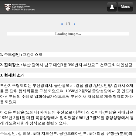
Menu
1/1
Loading images...
1.
주보성인
:
프란치스코
2.
집회장소
:
부산 광역시 남구 대연
3
동
390
번지 부산교구 천주교회 대연성당
3.
형제회 소개
부산지구형제회는 부산광역시
.
울산광역시
.
경남 밀양
.
양산
.
언양
.
김해시
소재
를 둔 단위 형제회들로 구성 되었으며
.
1958
년
2
월
5
일 중앙성당에서 공 안드레
아 신부님의 주례로 입회식을
가짐으로써 부산에서 처음으로 재속 형제회가 태
동 되었다
.
이것은 백남순
(
요안나
)
자매님의 주선으로 이루어 진 것이다
.
(
백남순 자매님은
1956
년
3
월
1
일 대전 목동성당에서 입회했음
)
1961
년
7
월
20
일 중앙성당에서 봉
래 레오형제회가 정식으로 설립 되었다
.
주보성인
:
성 레오
.
초대 지도신부
:
공안드레아신부
.
초대회장
.
유창근
(
분도
)
회