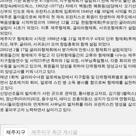
2018년 기준 회원수는 475명이며, 지구형제회가 설립되기 전에 제주도 출신 故
최정숙(베아드릭스, 1902년~1977년) 자매가 백동(현 혜화동)성당에서 오기선
신부의 인도로 재속 프란치스코회에 입회하여 1940년 4월 30일에 서약을 하고
제주로 돌아옴으로써 제주의 첫 재속 프란치스코 회원이 탄생하여 제주도에서
복음생활을 시작하였으며 1980년 12월 22일 한림형제회(주보성인:글라라)의
설립이 시초가 되었다. 이후 제주형제회, 글라라형제회, 서귀포형제회가 설립
되었다.
제주지구 형제회의 시작은 1998년 6월 21일 제주지구 4개의 단위 형제회(루케
치오, 제주, 글라라, 서귀포)가 모여 창립총회와 함께 설립 되었다.
2002년 2월 17일 글라라형제회에서 분가하여 안토니오 형제회가 설립되었다.
회원들간의 형제애가 두텁고 각 단위형제들간의 교류와 형제애를 나누는 제주
지구합동연수 및 서약25주년 축하와 1일 피정, 사부님축일행사, 각종 회의와 연
수등을 실시하고 있으며, 회원들의 양성을 위하여 단위형제회 양성교사 및 미래
의 양성교사를 키워 나가고 있다.
매년 1회씩 글라라수녀원 알로에농장에서 지구합동 및 단위형제회별로 돌아가
면서 잡초제거와 퇴비, 알로에 스킨 병 소독 봉사를 함으로써 형제애를 실천하
고 있다.
신앙선조들의 발자취가 서린 곳으로 관덕정, 황사평순교자묘, 김기량 (펠릭스)
비, 정난주(마리아)의묘, 용수성지, 새미소 은총의동산, 성지가 있으며 면형의집,
이시돌피정센터와 연계하여 사부님의 발자취를 따라 프란치스칸 영성을 삶으
로 꽃피우고자 노력하면서 살아가고 있다.
제주지구
제주지구 최근 게시글