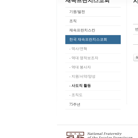
재속프란치스코회
기원/발전
조직
재속프란치스칸
한국 재속프란치스코회
- 역사/연혁
- 역대 영적보조자
- 역대 봉사자
- 지원/서약/양성
- 사도직 활동
- 조직도
75주년