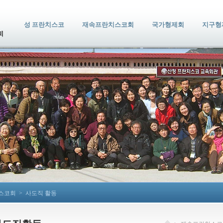
성 프란치스코
재속프란치스코회
국가형제회
지구형
스코회
>
사도직 활동