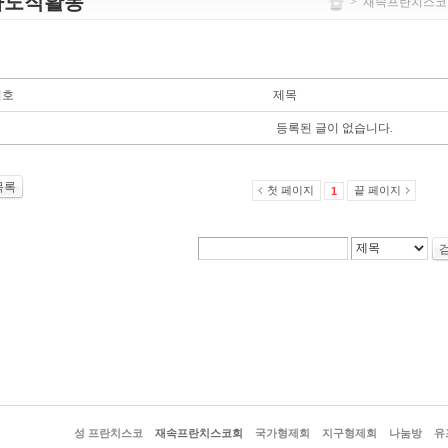
사도직활동
>
재속프란치스코
번호
제목
등록된 글이 없습니다.
목록
첫 페이지
끝 페이지
1
성 프란치스코
재속프란치스코회
국가형제회
지구형제회
나눔방
유