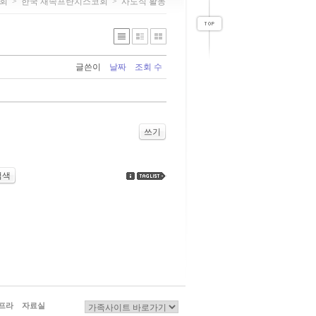
회
>
한국 재속프란치스코회
>
사도직 활동
글쓴이
날짜
조회 수
쓰기
검색
프라
자료실