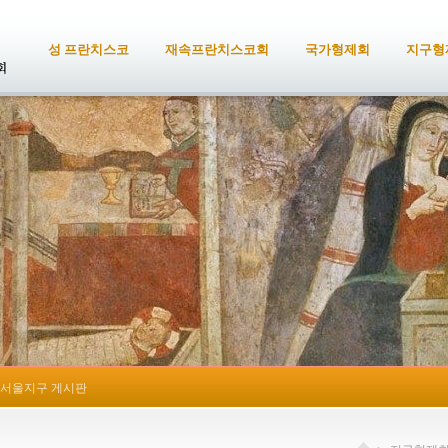
성 프란치스코
재속프란치스코회
국가형제회
지구형
서울지구 게시판