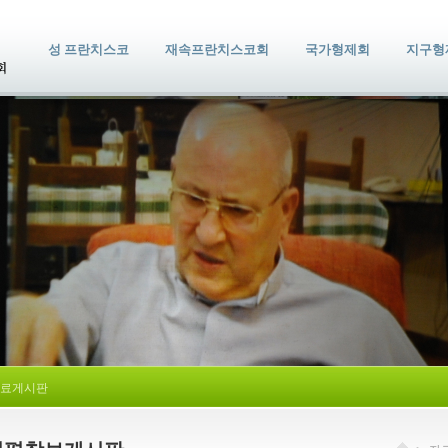
성 프란치스코
재속프란치스코회
국가형제회
지구형
료게시판