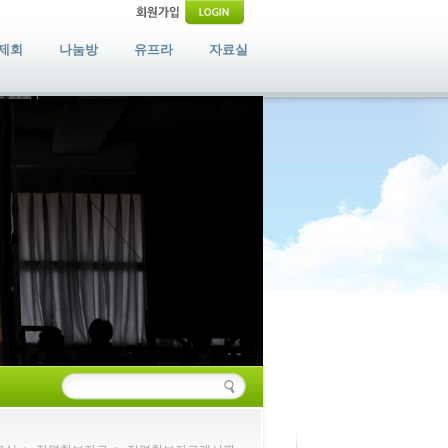
제회
나눔방
유프라
자료실