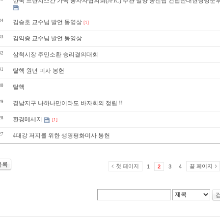
한국 프란치스칸 가족 봉사자협의회(JPIC) 주관 밀양 송전탑 건립반대현장방문
34
김승호 교수님 발언 동영상
[1]
33
김익중 교수님 발언 동영상
32
삼척시장 주민소환 승리결의대회
31
탈핵 원년 미사 봉헌
30
탈핵
29
경남지구 나하나만이라도 바자회의 정립 !!
28
환경메세지
[1]
27
4대강 저지를 위한 생명평화미사 봉헌
목록
첫 페이지
끝 페이지
1
2
3
4