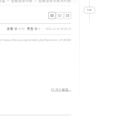
료실
>
정평창보자료
>
정평창보자료게시판
조회 수
추천 수
4710
0
2012.12.14 18:02:12
tp://www.ofskorea.org/xe/index.php?document_srl=48300
이 게시물을...