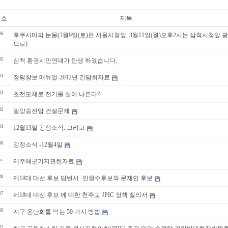
번호
제목
46
후쿠시마의 눈물(3월9일(토)은 서울시청앞, 3월11일(월)오후2시는 삼척시청앞 
으로)
45
삼척 환경시민연대가 탄생 하였습니다.
44
정평창보 매뉴얼-2012년 간담회자료
43
초전도체로 전기를 실어 나른다?
42
밀양송전탑 건설문제
41
12월13일 강정소식. 그리고
40
강정소식 -12월4일
»
제주해군기지관련자료
38
제18대 대선 후보 답변서 -안철수후보와 문재인 후보
37
제18대 대선 후보 에 대한 천주교 JPIC 정책 질의서
36
지구 온난화를 막는 50 가지 방법
35