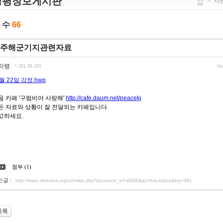
정평창보게시판
>
자
 수
66
주해군기지관련자료
미령
*.201.39.201
ht
월 22일 강정.hwp
음 카페 '구럼비야 사랑해'
http://cafe.daum.net/peacekj
든 자료와 상황이 잘 전달되는 카페입니다.
고하세요.
첨부 (1)
인글 :
http://www.ofskorea.org/xe/index.php?document_srl=48300&act=trackback&key=981
목록