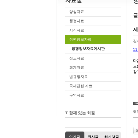
자료실
양성자료
글
행정자료
제
서식자료
정평창보자료
김
- 정평창보자료게시판
11
선교자료
다
모
회계자료
참
법규정자료
국제관련 자료
구역자료
엮
T 함께 있는 회원
인기글
최신글
최신댓글