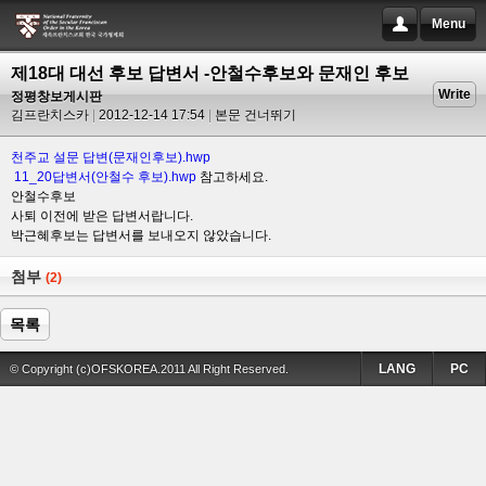
Menu
제18대 대선 후보 답변서 -안철수후보와 문재인 후보
Write
정평창보게시판
김프란치스카
2012-12-14 17:54
본문 건너뛰기
천주교 설문 답변(문재인후보).hwp
11_20답변서(안철수 후보).hwp
참고하세요.
안철수후보
사퇴 이전에 받은 답변서랍니다.
박근혜후보는 답변서를 보내오지 않았습니다.
첨부
(2)
목록
LANG
PC
© Copyright (c)OFSKOREA.2011 All Right Reserved.