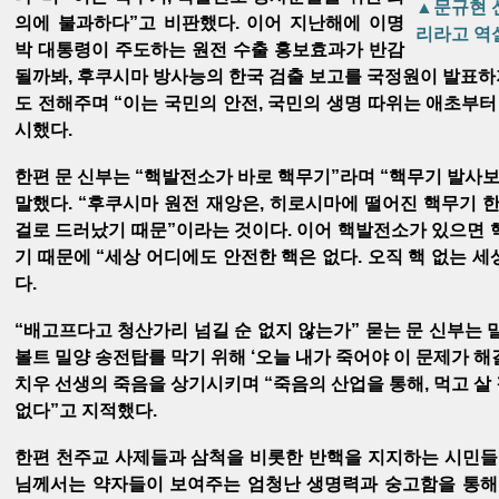
▲문규현 
의에 불과하다”고 비판했다. 이어 지난해에 이명
리라고 역
박 대통령이 주도하는 원전 수출 홍보효과가 반감
될까봐, 후쿠시마 방사능의 한국 검출 보고를 국정원이 발표
도 전해주며 “이는 국민의 안전, 국민의 생명 따위는 애초부터
시했다.
한편 문 신부는 “핵발전소가 바로 핵무기”라며 “핵무기 발사보
말했다. “후쿠시마 원전 재앙은, 히로시마에 떨어진 핵무기 한발
걸로 드러났기 때문”이라는 것이다. 이어 핵발전소가 있으면 
기 때문에 “세상 어디에도 안전한 핵은 없다. 오직 핵 없는 
다.
“배고프다고 청산가리 넘길 순 없지 않는가” 묻는 문 신부는 
볼트 밀양 송전탑를 막기 위해 ‘오늘 내가 죽어야 이 문제가 해
치우 선생의 죽음을 상기시키며 “죽음의 산업을 통해, 먹고 살
없다”고 지적했다.
한편 천주교 사제들과 삼척을 비롯한 반핵을 지지하는 시민들
님께서는 약자들이 보여주는 엄청난 생명력과 숭고함을 통해,