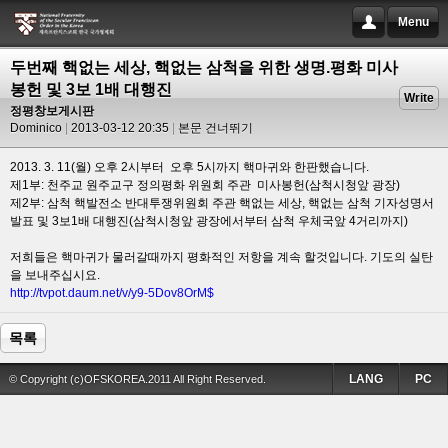
Menu
두번째 핵없는 세상, 핵없는 삼척을 위한 생명.평화 미사
봉헌 및 3보 1배 대행진
Write
정평창보게시판
Dominico
2013-03-12 20:35
본문 건너뛰기
2013. 3. 11(월) 오후 2시부터 오후 5시까지 핵마귀와 한판했습니다.
제1부: 천주교 원주교구 정의평화 위원회 주관 미사봉헌(삼척시청앞 광장)
제2부: 삼척 핵발전소 반대투쟁위원회 주관 핵없는 세상, 핵없는 삼척 기자성명서
발표 및 3보1배 대행진(삼척시청앞 광장에서부터 삼척 우체국앞 4거리까지)
저희들은 핵마귀가 물러갈때까지 평화적인 저항을 계속 할것입니다. 기도의 실탄
을 보내주십시요.
http://tvpot.daum.net/v/y9-5Dov8OrM$
목록
LANG
PC
© Copyright (c)OFSKOREA.2011 All Right Reserved.