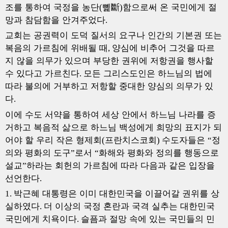
조를 통하여 국정을 농단
뼱
斷
함으로써 온 국민에게 절
(
)
망과 참담함을 안겨주었다
.
교회는 공권력이 도덕 질서의 요구나 인간의 기본권 또는
복음의 가르침에 위배될 때
양심에 비추어 그것을 따르
,
지 않을 의무가 있으며 부당한 권위에 저항권을 행사할
수 있다고 가르친다
모든 그리스도인은 하느님의 법에
.
따라 불의에 거부하고 저항할 중대한 양심의 의무가 있
다
.
이에 수도 서약을 통하여 세상 안에서 하느님 나라를 증
거하고 복음적 삶으로 하느님 백성에게 희망의 표지가 되
어야 할 우리 작은 형제회
프란치스코회
수도자들은
정
(
)
“
의와 평화의 도구
로서
화해와 평화와 정의를 행동으로
”
“
설교
하라는 회헌의 가르침에 따라 다음과 같은 입장을
”
선언한다
.
박근혜 대통령은 이미 대한민국을 이끌어갈 권위를 상
1.
실하였다
더 이상의 국정 혼란과 국격 실추는 대한민국
.
국민에게 치욕이다
슬픔과 절망 속에 있는 국민들의 민
.