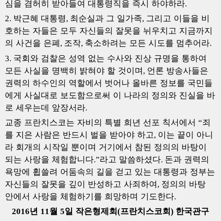
심을 겸허히 받아들여 대통령직을 즉시 하야하라
.
박근혜 대통령
최순실과 그 일가족
그리고 이들을 비
2.
,
,
호하는 자들은 모두 자신들의 잘못을 뉘우치고 지금까지
의 사건을 은폐
조작
축소하려는 모든 시도를 멈추어라
,
,
.
국회와 검찰은 성역 없는 수사와 진상 규명을 통하여
3.
모든 사실을 명백히 밝혀야 할 것이며
언론 방송사들은
,
권력의 하수인의 역할에서 벗어나 올바른 정보를 국민들
에게 사실대로 보도함으로써 이 나라의 정의와 진실을 바
로 세우는데 앞장서라
.
교종 프란치스코는 자비의 특별 희년 선포 칙서에서
죄
“
를 지은 사람은 반드시 벌을 받아야 하고
이는 끝이 아니
,
라 회개의 시작일 뿐이며 거기에서 참된 정의의 바탕이
되는 사랑을 체험합니다
라고 말씀하셨다
돈과 권력의
.”
.
욕망에 휩쓸려 어둠속의 길을 걷고 있는 대통령과 정부는
자신들의 잘못을 깊이 반성하고 사죄하여
정의의 바탕
,
안에서 사랑을 체험하기를 희망하며 기도한다
.
년
월
일 작은형제회
프란치스코회
한국관구
2016
11
5
(
)