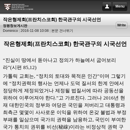
Menu
작은형제회(프란치스코회) 한국관구의 시국선언
Write
정평창보게시판
Dominico
2016-11-08 10:08
본문 건너뛰기
작은형제회
(
프란치스코회
)
한국관구의 시국선언
진실이 땅에서 돋아나고 정의가 하늘에서 굽어보리
“
라
시편
”(
85,12)
가톨릭 교회는
정치의 토대와 목적은 인간
이며 그렇기
, “
”
에
정치권력의 행사는 언제나 도덕 질서의 한계 안에서
“
정당하게 제정되었거나 제정될 법질서에 따라 공동선을
위하여 이루어져야 한다
고 가르친다
그러나
년 현
.”
.
2016
재 대한민국의 정부와 여당은 국민을 저버리고 대통령과
최측근 몇몇이 사사로운 이익을 위하여 온갖 불법과 부정
부패를 일삼으며 국가의 권력을 남용하고
국민이 부여한
,
국가 통치의 권위를 비선
秘線
이라는 비정상적 권력 구
(
)