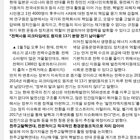
현재 일본은 사요나라 원전 반대를 위한 천만인 서명시민의회행동, 원전폐기 전국
가동저지 전국네트워크 등의 시민 연대 활동을 이어 가는 한편, 핵발전 피해자 배
시민원고 1만 4000명이 후쿠시마 사태에 대한 정부의 책임을 묻기 위해 검찰에
박 연구원은 일본에서는 국가와 전력회사의 책임을 묻고, 오염수 방출 고발과 
압박해 정치인들이 움직이고, 주민들의 의사 없이는 재가동할 수 없다는 규정을 
하기 위한 운동과 정치권의 역할이 연결되어야 영향력을 발휘할 수 있다고 강조
“전력사용 피크타임에도 원자로 13기 분량 전기 남아돌아”
이어진 발표에서 생명중심 에너지 사회로
▲ 1월 5일 오후 3시 현재, 전력거
색당 공동운영위원장)도 정치권의 역할과
래소가 공시한 전력수급현황. 전력
그는 먼저 전력 수요와 공급에 대한 정부
소비량이 많은 겨울철인데도, 예비
기본적으로 전력 수요를 줄이기 위해서는
전력이 1386만 킬로와트다.(이미
너지 생산 지원을 위해 발전차액지원제도
지 출처 = 전력거래소 홈페이지)
사회로 전환할 수 있다고 말했다.
먼저 하 변호사는 정부가 지속적으로 증가할 것이라고 예측하는 전력수요는 201
2014년 여름에는 피크타임에도 원자로 약 13기 분량(원자로 1기 하루 전력 생
로 남았다면서, “정부의 말과 달리 전기는 모자라지 않다”고 말했다.
또 그는 현재 한국의 전기 생산은 석탄화력발전이 50퍼센트로 주를 이루고 있어
체가 없다며 발전산업 구조를 지적하고, 많은 민간업자들이 뛰어들고 있는 태
해서는 정부가 지원 정책을 마련하고, 가격을 보장해 주는 ‘발전차액지원제도’를
그는 정치 이슈화로 에너지 전환을 이룬 오스트리아, 이탈리아, 독일, 벨기에 등의
2017년 대선을 통해 탈핵과 기후변화를 정치 이슈화해야 한다”면서, 총선에 
업전기요금 현실화 등을 위한 청원 운동 등이 추진될 예정이라고 밝혔다.
천주교탈핵연대, 전문적이고 적극적인 환경운동조직으로 자리 잡아야
발표에 이어 참가자들은 천주교탈핵연대 활동 방향을 논의했다.
천주교탈핵연대는 지난해 9월, 영덕 핵발전소 반대 운동을 계기로 천주교 창조