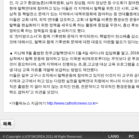
인, 각 교구 환경(농촌)사목위원회, 남자 장상협, 여자 장상연 등 수도회가 참여
현재 탈핵연대에 참여하고 있는 이들은 각 지역에서 탈핵을 위한 1인 시위, 교육
삼척 등 핵발전소 문제가 있는 지역에서 대책위원회에 참여하는 등 연대활동에도
이들은 교회 내적, 외적 연대를 강조하고, 교회 내 탈핵을 비롯한 환경보전 운동에
탈핵을 현실화하기 위한 정책을 세우도록 하는 활동에 중점을 두면서, 총선 후보
영하도록 하는 정책질의 등을 논의하기도 했다.
또 ‘찬미받으소서’와 함께 기후변화 문제가 부각되면서, 핵발전이 탄소배출 감
것에 대해서도, 탈핵과 함께 기후변화 문제에 대한 대응도 마련할 필요가 있다는
▲ 지난해 9월 출범한 천주교탈핵연대가 1월 4일 세미나와 집담회를 열고, 201
삼척에서 탈핵 운동에 참여하고 있는 이옥분 씨(제르트루다)는 무엇보다 곧 투표
것이 중요하다며, 삼척 지역에서 진행되는 초,중,고교생 대상 교육 프로그램을 소
생 대상 교육 자료를 개발해 보급하는 방법도 제안됐다.
이들은 일부 교구나 조직에서 탈핵운동에 참여하고 있지만 이것이 타 교구와 공
지역과 교구에서 하고 있는 다양한 실천을 탈핵연대 차원에서 하나의 이슈로 모아
직은 출범한 지 얼마 되지 않는 조직인 만큼, 전문적이고 적극적인 환경운동을 해
력도 겸하자”고 의견을 모았다.
<가톨릭뉴스 지금여기
http://www.catholicnews.co.kr
>
목록
LANG
PC
© Copyright (c)OFSKOREA.2011 All Right Reserved.