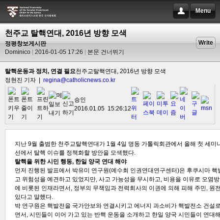
Menu
천주교 탈핵연대, 2016년 방향 모색
Write
정평창보게시판
Dominico
2016-01-05 17:26
본문 건너뛰기
탈핵운동과 정치, 연결 필요
천주교탈핵연대, 2016년 방향 모색
정현진 기자 |
regina@catholicnews.co.kr
승인
2016.01.05 15:26:12
지난 9월 출범한 천주교탈핵연대가 1월 4일 명동 가톨릭회관에서 올해 첫 세미
선에서 탈핵 이슈를 정책화할 방안을 모색했다.
탈핵을 위한 시민 행동, 한일 양국 연대 해야
먼저 진행된 발표에서 박유미 연구원(예수회 인권연대연구센터)은 후쿠시마 핵
고 위험성을 예견하고 있었지만, 사고 가능성을 무시하고, 비용을 이유로 오염방지
에 비롯된 인재라면서, 정부의 무책임과 전력회사의 이권에 의해 피해 주민, 원
있다고 말했다.
박 연구원은 핵발전을 국가안보와 연결시키고 에너지 과소비가 핵발전소 건설로
면서, 시민들이 이어 가고 있는 반핵 운동을 소개하고 한일 양국 시민들이 연대해