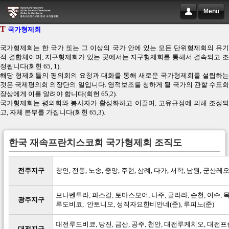
Menu
T
국가형제회
국가형제회는 한 국가 또는 그 이상의 국가 안에 있는 모든 단위형제회의 유기
적 결합체이며, 지구형제회가 있는 곳에서는 지구형제회를 통해서 결속되고 조
정됩니다(회헌 65, 1).
해당 형제회들의 평의회의 요청과 대화를 통해 새로운 국가형제회를 설립하는
것은 국제평의회 의장단의 일입니다. 영적보조를 청하게 될 국가의 관할 수도회
장상에게 이를 알려야 합니다(회헌 65,2).
국가형제회는 평의회와 봉사자가 활성화하고 이끌며, 고유규정에 의해 조정되
고, 자체 본부를 가집니다(회헌 65,3).
한국 재속프란치스코회 국가형제회 조직도
전주지구
창인, 전동, 노송, 중앙, 주현, 삼례, 다가, 서학, 남원, 군산
보나벤투라, 파스칼, 토마스모어, 나주, 글라라, 순천, 여수, 
광주지구
루도비코, 안토니오,
성직자요한비안네(준), 루피노(준)
대전루도비코, 당진, 금산, 공주, 천안, 대전루케치오, 대전프
대전지구