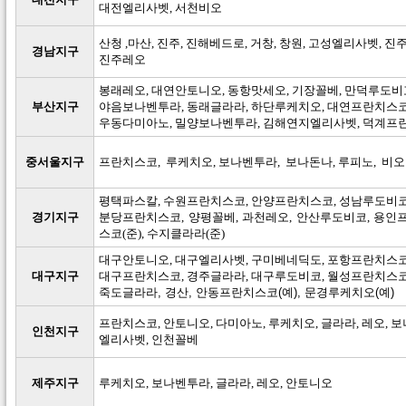
대전엘리사벳, 서천비오
산청 ,마산, 진주, 진해베드로, 거창, 창원, 고성엘리사벳, 
경남지구
진주레오
봉래레오, 대연안토니오, 동항맛세오, 기장꼴베, 만덕루도비
부산지구
야음보나벤투라, 동래글라라, 하단루케치오, 대연프란치스코
우동다미아노, 밀양보나벤투라, 김해연지엘리사벳, 덕계프
중서울지구
프란치스코, 루케치오, 보나벤투라, 보나돈나,
루피노,
비오
평택파스칼, 수원프란치스코, 안양프란치스코, 성남루도비코
경기지구
분당프란치스코, 양평꼴베, 과천레오, 안산루도비코,
용인프
스코(준), 수지클라라(준)
대구안토니오, 대구엘리사벳, 구미베네딕도, 포항프란치스코
대구지구
대구프란치스코, 경주글라라, 대구루도비코, 월성프란치스코
죽도글라라, 경산, 안동프란치스코(예), 문경루케치오(예)
프란치스코, 안토니오, 다미아노, 루케치오, 글라라, 레오,
인천지구
엘리사벳,
인천꼴베
제주지구
루케치오, 보나벤투라, 글라라, 레오, 안토니오