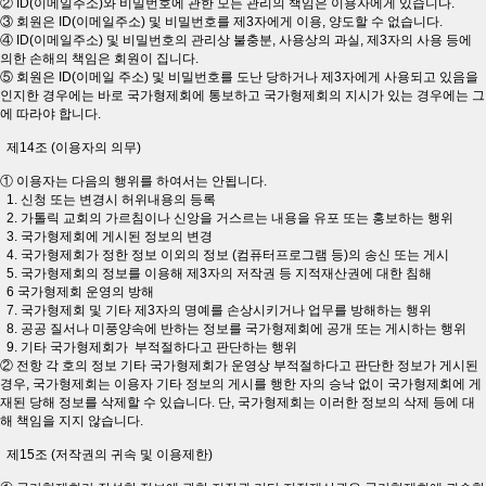
② ID(이메일주소)와 비밀번호에 관한 모든 관리의 책임은 이용자에게 있습니다.
③ 회원은 ID(이메일주소) 및 비밀번호를 제3자에게 이용, 양도할 수 없습니다.
④ ID(이메일주소) 및 비밀번호의 관리상 불충분, 사용상의 과실, 제3자의 사용 등에
의한 손해의 책임은 회원이 집니다.
⑤ 회원은 ID(이메일 주소) 및 비밀번호를 도난 당하거나 제3자에게 사용되고 있음을
인지한 경우에는 바로 국가형제회에 통보하고 국가형제회의 지시가 있는 경우에는 그
에 따라야 합니다.
제14조 (이용자의 의무)
① 이용자는 다음의 행위를 하여서는 안됩니다.
1. 신청 또는 변경시 허위내용의 등록
2. 가톨릭 교회의 가르침이나 신앙을 거스르는 내용을 유포 또는 홍보하는 행위
3. 국가형제회에 게시된 정보의 변경
4. 국가형제회가 정한 정보 이외의 정보 (컴퓨터프로그램 등)의 송신 또는 게시
5. 국가형제회의 정보를 이용해 제3자의 저작권 등 지적재산권에 대한 침해
6 국가형제회 운영의 방해
7. 국가형제회 및 기타 제3자의 명예를 손상시키거나 업무를 방해하는 행위
8. 공공 질서나 미풍양속에 반하는 정보를 국가형제회에 공개 또는 게시하는 행위
9. 기타 국가형제회가 부적절하다고 판단하는 행위
② 전항 각 호의 정보 기타 국가형제회가 운영상 부적절하다고 판단한 정보가 게시된
경우, 국가형제회는 이용자 기타 정보의 게시를 행한 자의 승낙 없이 국가형제회에 게
재된 당해 정보를 삭제할 수 있습니다. 단, 국가형제회는 이러한 정보의 삭제 등에 대
해 책임을 지지 않습니다.
제15조 (저작권의 귀속 및 이용제한)