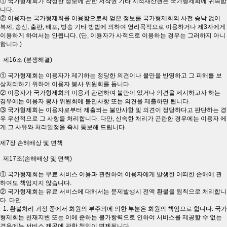
① 국가형제회가 작성한 정보에 관한 저작권 기타 지적재산권은 국가형제회에 귀속합
니다.
② 이용자는 국가형제회를 이용함으로써 얻은 정보를 국가형제회의 사전 승낙 없이
복제, 송신, 출판, 배포, 방송 기타 방법에 의하여 영리목적으로 이용하거나 제3자에게
이용하게 하여서는 안됩니다. (단, 이용자가 사적으로 이용하는 경우는 그러하지 아니
합니다.)
제16조 (분쟁해결)
① 국가형제회는 이용자가 제기하는 정당한 의견이나 불만을 반영하고 그 피해를 보
상처리하기 위하여 이용자 봉사 위원회를 둡니다.
② 이용자가 국가형제회의 이용과 관련하여 불만이 있거나 의견을 제시하고자 하는
경우에는 이용자 봉사 위원회에 불만사항 또는 의견을 제출하면 됩니다.
③ 국가형제회는 이용자로부터 제출되는 불만사항 및 의견이 정당하다고 판단하는 경
우 우선적으로 그 사항을 처리합니다. 다만, 신속한 처리가 곤란한 경우에는 이용자 에
게 그 사유와 처리일정을 즉시 통보해 드립니다.
제7장 손해배상 및 면책
제17조(손해배상 및 면책)
① 국가형제회는 무료 서비스 이용과 관련하여 이용자에게 발생한 어떠한 손해에 관
하여도 책임지지 않습니다.
② 국가형제회는 유료 서비스에 대해서는 문제발생시 전액 환불을 원칙으로 처리합니
다. 다만
1. 환불처리 과정 중에서 회원의 부주의에 의한 부분은 회원의 책임으로 합니다. 국가
형제회는 천재지변 또는 이에 준하는 불가항력으로 인하여 서비스를 제공할 수 없는
경우에는 서비스 제공에 관한 책임이 면제됩니다.