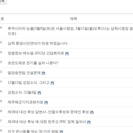
목록
번호
제목
46
후쿠시마의 눈물(3월9일(토)은 서울시청앞, 3월11일(월)오후2시는 삼척시청앞 
으로)
45
삼척 환경시민연대가 탄생 하였습니다.
44
정평창보 매뉴얼-2012년 간담회자료
43
초전도체로 전기를 실어 나른다?
42
밀양송전탑 건설문제
41
12월13일 강정소식. 그리고
40
강정소식 -12월4일
39
제주해군기지관련자료
38
제18대 대선 후보 답변서 -안철수후보와 문재인 후보
37
제18대 대선 후보 에 대한 천주교 JPIC 정책 질의서
36
지구 온난화를 막는 50 가지 방법