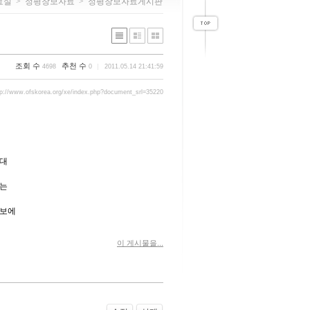
료실
>
정평창보자료
>
정평창보자료게시판
조회 수
추천 수
4698
0
2011.05.14 21:41:59
tp://www.ofskorea.org/xe/index.php?document_srl=35220
을대
나는
창보에
이 게시물을...