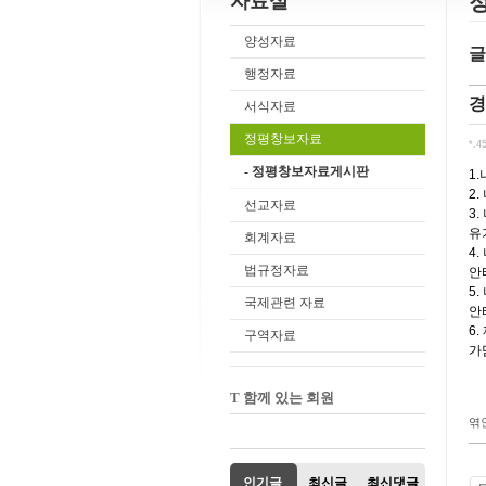
자료실
양성자료
글
행정자료
경
서식자료
정평창보자료
*.4
- 정평창보자료게시판
1
2
선교자료
3
유
회계자료
4
법규정자료
안
5
국제관련 자료
안
6
구역자료
가
T 함께 있는 회원
엮
인기글
최신글
최신댓글