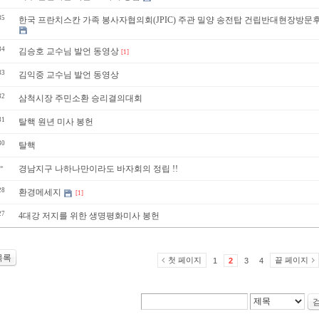
35
한국 프란치스칸 가족 봉사자협의회(JPIC) 주관 밀양 송전탑 건립반대현장방문
34
김승호 교수님 발언 동영상
[1]
33
김익중 교수님 발언 동영상
32
삼척시장 주민소환 승리결의대회
31
탈핵 원년 미사 봉헌
30
탈핵
»
경남지구 나하나만이라도 바자회의 정립 !!
28
환경메세지
[1]
27
4대강 저지를 위한 생명평화미사 봉헌
목록
첫 페이지
끝 페이지
1
2
3
4