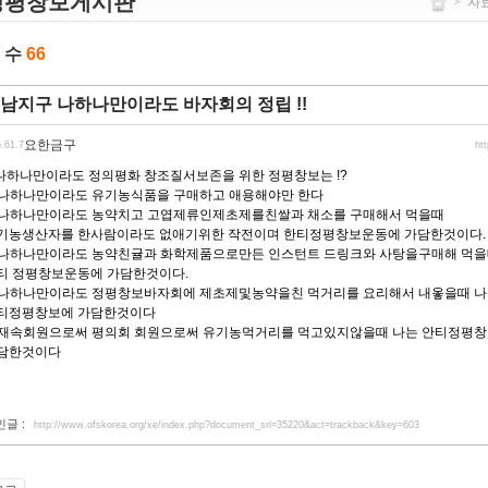
정평창보게시판
>
자
 수
66
남지구 나하나만이라도 바자회의 정립 !!
요한금구
5.61.7
ht
.나하나만이라도 정의평화 창조질서보존을 위한 정평창보는 !?
. 나하나만이라도 유기농식품을 구매하고 애용해야만 한다
. 나하나만이라도 농약치고 고엽제류인제초제를친쌀과 채소를 구매해서 먹을때
기농생산자를 한사람이라도 없애기위한 작전이며 한티정평창보운동에 가담한것이다.
. 나하나만이라도 농약친귤과 화학제품으로만든 인스턴트 드링크와 사탕을구매해 먹
티 정평창보운동에 가담한것이다.
. 나하나만이라도 정평창보바자회에 제초제및농약을친 먹거리를 요리해서 내옿을때 
티정평창보에 가담한것이다
. 재속회원으로써 평의회 회원으로써 유기농먹거리를 먹고있지않을때 나는 안티정평
담한것이다
인글 :
http://www.ofskorea.org/xe/index.php?document_srl=35220&act=trackback&key=603