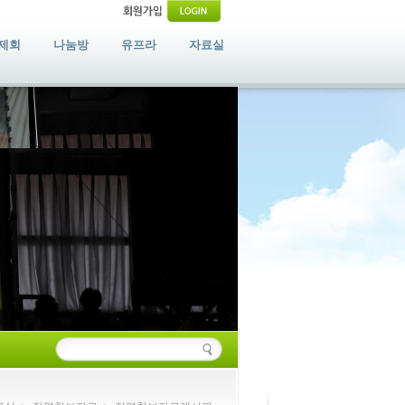
제회
나눔방
유프라
자료실