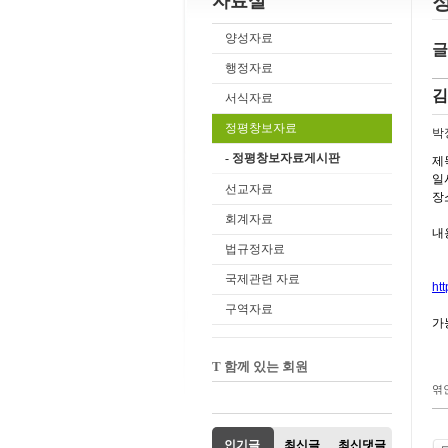
자료실
양성자료
글
행정자료
김
서식자료
정평창보자료
박
- 정평창보자료게시판
제
일시
선교자료
장
회계자료
내
법규정자료
국제관련 자료
ht
구역자료
가
T 함께 있는 회원
엮
인기글
최신글
최신댓글