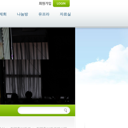
제회
나눔방
유프라
자료실