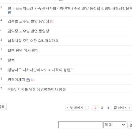
35
한국 프란치스칸 가족 봉사자협의회(JPIC) 주관 밀양 송전탑 건립반대현장방문
34
김승호 교수님 발언 동영상
[1]
»
김익중 교수님 발언 동영상
32
삼척시장 주민소환 승리결의대회
31
탈핵 원년 미사 봉헌
30
탈핵
29
경남지구 나하나만이라도 바자회의 정립 !!
28
환경메세지
[1]
27
4대강 저지를 위한 생명평화미사 봉헌
목록
첫 페이지
끝 페이지
1
2
3
4