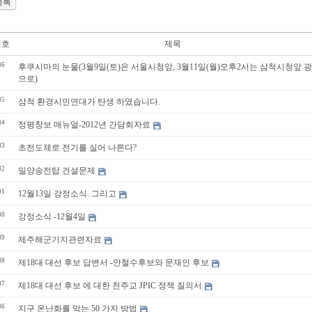
목록
번호
제목
46
후쿠시마의 눈물(3월9일(토)은 서울시청앞, 3월11일(월)오후2시는 삼척시청앞 
으로)
45
삼척 환경시민연대가 탄생 하였습니다.
44
정평창보 매뉴얼-2012년 간담회자료
43
초전도체로 전기를 실어 나른다?
42
밀양송전탑 건설문제
41
12월13일 강정소식. 그리고
40
강정소식 -12월4일
39
제주해군기지관련자료
38
제18대 대선 후보 답변서 -안철수후보와 문재인 후보
37
제18대 대선 후보 에 대한 천주교 JPIC 정책 질의서
36
지구 온난화를 막는 50 가지 방법