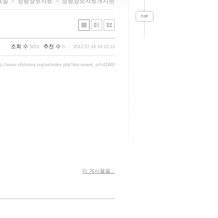
료실
>
정평창보자료
>
정평창보자료게시판
조회 수
추천 수
5051
0
2012.07.16 10:15:12
tp://www.ofskorea.org/xe/index.php?document_srl=41960
이 게시물을...