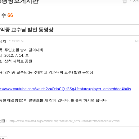
정평창보게시판
>
자
 수
66
익중 교수님 발언 동영상
정치
*.73.228.55
ht
목: 주민소환 승리 결의대회
: 2012. 7. 14. 토
소: 삼척 대학로 공원
용: 김익중 교수님(동국대학교 의과대학 교수) 발언 동영상
tp://www.youtube.com/watch?v=OdoCQiIf3Sg&feature=player_embedded#t=0s
능한 해결방법: 이 콘텐츠를 새 창에 엽니다. 를 클릭 하시면 됩니다
인글 :
http://www.ofskorea.org/xe/index.php?document_srl=41960&act=trackback&key=d9d