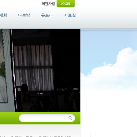
제회
나눔방
유프라
자료실