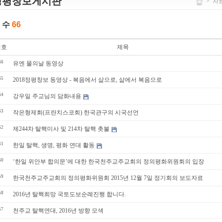
정평창보게시판
>
자
 수
66
번호
제목
66
유엔 물의날 동영상
65
2018정평창보 동영상 - 복음에서 삶으로, 삶에서 복음으로
64
강우일 주교님의 담화내용
63
작은형제회(프란치스코회) 한국관구의 시국선언
62
제244차 탈핵미사 및 214차 탈핵 촛불
61
한일 탈핵, 생명, 평화 연대 활동
60
‘한일 위안부 합의문’에 대한 한국천주교주교회의 정의평화위원회의 입장
59
한국천주교주교회의 정의평화위원회 2015년 12월 7일 정기회의 보도자료
58
2016년 탈핵희망 국토도보순례진행 합니다.
57
천주교 탈핵연대, 2016년 방향 모색