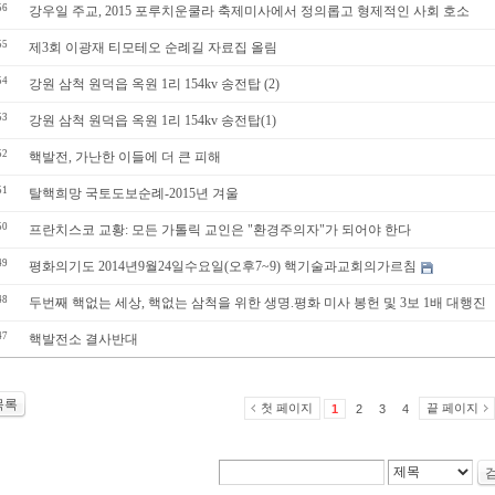
56
강우일 주교, 2015 포루치운쿨라 축제미사에서 정의롭고 형제적인 사회 호소
55
제3회 이광재 티모테오 순례길 자료집 올림
54
강원 삼척 원덕읍 옥원 1리 154kv 송전탑 (2)
53
강원 삼척 원덕읍 옥원 1리 154kv 송전탑(1)
52
핵발전, 가난한 이들에 더 큰 피해
51
탈핵희망 국토도보순례-2015년 겨울
50
프란치스코 교황: 모든 가톨릭 교인은 "환경주의자"가 되어야 한다
49
평화의기도 2014년9월24일수요일(오후7~9) 핵기술과교회의가르침
48
두번째 핵없는 세상, 핵없는 삼척을 위한 생명.평화 미사 봉헌 및 3보 1배 대행진
47
핵발전소 결사반대
목록
첫 페이지
끝 페이지
1
2
3
4