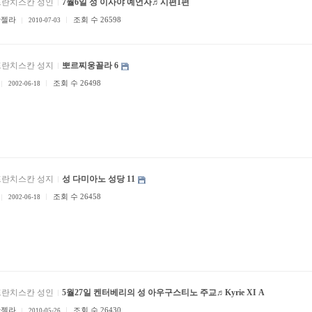
프란치스칸 성인
7월6일 성 이사야 예언자♬시편1편
안젤라
조회 수 26598
2010-07-03
프란치스칸 성지
뽀르찌웅꼴라 6
조회 수 26498
2002-06-18
프란치스칸 성지
성 다미아노 성당 11
조회 수 26458
2002-06-18
프란치스칸 성인
5월27일 켄터베리의 성 아우구스티노 주교♬Kyrie XI A
안젤라
조회 수 26430
2010-05-26