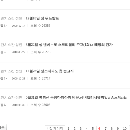
프란치스칸 성인
12월18일 성 위느발드
안젤라
조회 수 26388
2009-12-17
프란치스칸 성인
3월22일 성 벤베누또 스코띠볼리 주교(1회)♬태양의 찬가
안젤라
조회 수 26276
2010-03-22
프란치스칸 성인
12월26일 성스테파노 첫 순교자
안젤라
조회 수 25717
2009-12-25
프란치스칸 성인
5월31일 복되신 동정마리아의 방문.성녀엘리사벳축일♬Ave Maria
안젤라
조회 수 25605
2010-05-30
목록
첫 페이지
1
2
3
4
5
6
7
8
9
10