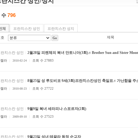
프란치스칸 성인/성지
 수
796
전체
프란치스칸 성인
프란치스칸 성지
제목
번호
Go
프란치스칸 성인
2월28일 피렌체의 복녀 안토니아(3회)♬Brother Sun and Sister Moo
안젤라
조회 수 27883
2010-02-24
프란치스칸 성인
8월25일 성 루도비코 9세(3회)프란치스칸성인 축일표♬가난함을 주
안젤라
조회 수 27722
2010-08-23
프란치스칸 성인
9월9일 복녀 세라피나 스포르자(2회)
안젤라
조회 수 27523
2009-09-10
프란치스칸 성인
9월23일 성녀 테끌라 동정 순교자