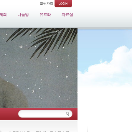
제회
나눔방
유프라
자료실