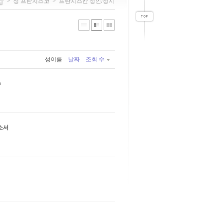
>
성 프란치스코
>
프란치스칸 성인/성지
성이름
날짜
조회 수
n
소서