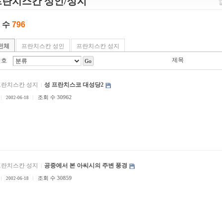
프란치스칸 성인/성지
 수
796
전체
프란치스칸 성인
프란치스칸 성지
제목
번호
Go
프란치스칸 성지
성 프란치스코 대성당2
조회 수 30962
2002-06-18
프란치스칸 성지
공중에서 본 아씨시의 주변 풍경
조회 수 30859
2002-06-18