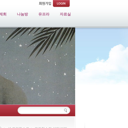
제회
나눔방
유프라
자료실