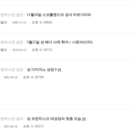
프란치스칸 성인
11월16일 스코틀랜드의 성녀 마르가리타
안젤라
조회 수 30845
2009-11-10
프란치스칸 성인
5월25일 성 베다 사제 학자♬시편102(103)
안젤라
조회 수 30731
2010-05-23
프란치스칸 성인
성 다미아노 성당 9
조회 수 30708
2002-06-18
프란치스칸 성지
성 프란치스꼬 대성당의 윗층 모습
조회 수 30573
2002-06-18