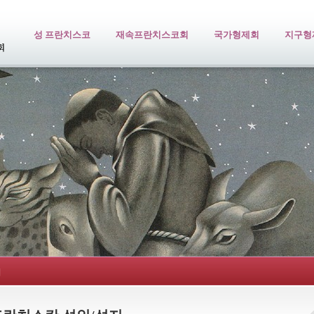
성 프란치스코
재속프란치스코회
국가형제회
지구형
지