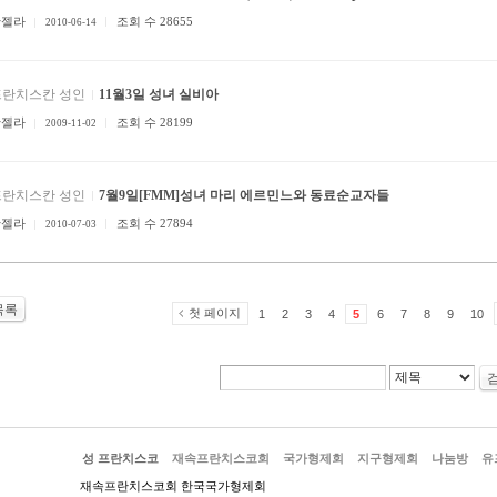
안젤라
조회 수 28655
2010-06-14
프란치스칸 성인
11월3일 성녀 실비아
안젤라
조회 수 28199
2009-11-02
프란치스칸 성인
7월9일[FMM]성녀 마리 에르민느와 동료순교자들
안젤라
조회 수 27894
2010-07-03
목록
첫 페이지
1
2
3
4
5
6
7
8
9
10
성 프란치스코
재속프란치스코회
국가형제회
지구형제회
나눔방
유
재속프란치스코회 한국국가형제회