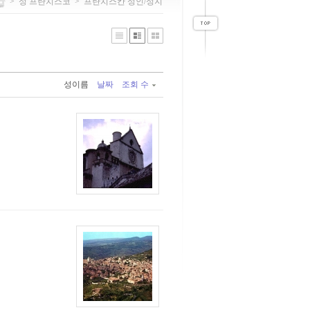
>
성 프란치스코
>
프란치스칸 성인/성지
성이름
날짜
조회 수