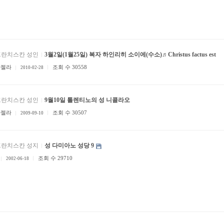
프란치스칸 성인
3월2일(1월25일) 복자 하인리히 소이에(수소)♬Christus factus est
안젤라
조회 수 30558
2010-02-28
프란치스칸 성인
9월10일 톨렌티노의 성 니콜라오
안젤라
조회 수 30507
2009-09-10
프란치스칸 성지
성 다미아노 성당 9
조회 수 29710
2002-06-18