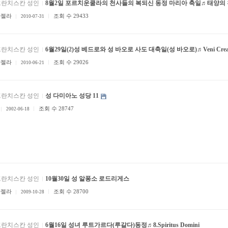
프란치스칸 성인
8월2일 포르치운쿨라의 천사들의 복되신 동정 마리아 축일♬태양의
안젤라
조회 수 29433
2010-07-31
프란치스칸 성인
6월29일(2)성 베드로와 성 바오로 사도 대축일(성 바오로)♬Veni Creator
안젤라
조회 수 29026
2010-06-21
프란치스칸 성인
성 다미아노 성당 11
조회 수 28747
2002-06-18
프란치스칸 성인
10월30일 성 알퐁소 로드리게스
안젤라
조회 수 28700
2009-10-28
프란치스칸 성인
6월16일 성녀 루트가르다(루갈다)동정♬8.Spiritus Domini