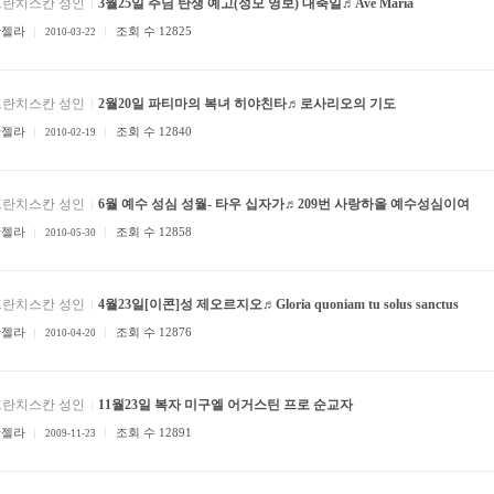
프란치스칸 성인
3월25일 주님 탄생 예고(성모 영보) 대축일♬Ave Maria
안젤라
조회 수 12825
2010-03-22
프란치스칸 성인
2월20일 파티마의 복녀 히야친타♬로사리오의 기도
안젤라
조회 수 12840
2010-02-19
프란치스칸 성인
6월 예수 성심 성월- 타우 십자가♬209번 사랑하올 예수성심이여
안젤라
조회 수 12858
2010-05-30
프란치스칸 성인
4월23일[이콘]성 제오르지오♬Gloria quoniam tu solus sanctus
안젤라
조회 수 12876
2010-04-20
프란치스칸 성인
11월23일 복자 미구엘 어거스틴 프로 순교자
안젤라
조회 수 12891
2009-11-23