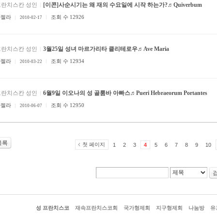
프란치스칸 성인
[이콘]사순시기는 왜 재의 수요일에 시작 하는가?♬Quiverbum
안젤라
조회 수 12926
2010-02-17
프란치스칸 성인
3월25일 성녀 마르가리타 클리테로우♬Ave Maria
안젤라
조회 수 12934
2010-03-22
프란치스칸 성인
6월9일 이오나의 성 골룸바 아빠스♬Pueri Hebraeorum Portantes
안젤라
조회 수 12950
2010-06-07
목록
첫 페이지
1
2
3
4
5
6
7
8
9
10
성 프란치스코
재속프란치스코회
국가형제회
지구형제회
나눔방
유