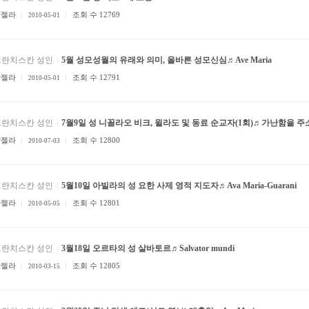
안젤라
조회 수 12769
2010-05-01
프란치스칸 성인
5월 성모성월의 유래와 의미, 올바른 성모신심♬Ave Maria
안젤라
조회 수 12791
2010-05-01
프란치스칸 성인
7월9일 성 니꼴라오 비크, 윌라도 및 동료 순교자(1회)♬가난함을 주
안젤라
조회 수 12800
2010-07-03
프란치스칸 성인
5월10일 아빌라의 성 요한 사제 영적 지도자♬Ava Maria-Guarani
안젤라
조회 수 12801
2010-05-05
프란치스칸 성인
3월18일 오르타의 성 살바토르♬Salvator mundi
안젤라
조회 수 12805
2010-03-15