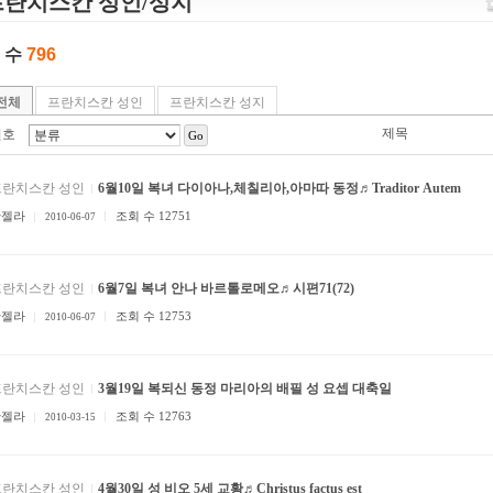
프란치스칸 성인/성지
 수
796
전체
프란치스칸 성인
프란치스칸 성지
제목
번호
Go
프란치스칸 성인
6월10일 복녀 다이아나,체칠리아,아마따 동정♬Traditor Autem
안젤라
조회 수 12751
2010-06-07
프란치스칸 성인
6월7일 복녀 안나 바르톨로메오♬시편71(72)
안젤라
조회 수 12753
2010-06-07
프란치스칸 성인
3월19일 복되신 동정 마리아의 배필 성 요셉 대축일
안젤라
조회 수 12763
2010-03-15
프란치스칸 성인
4월30일 성 비오 5세 교황♬Christus factus est