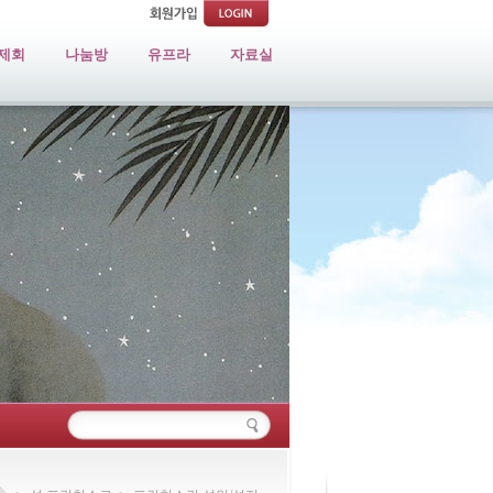
제회
나눔방
유프라
자료실