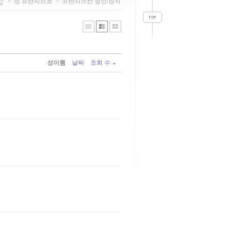
>
성 프란치스코
>
프란치스칸 성인/성지
성이름
날짜
조회 수