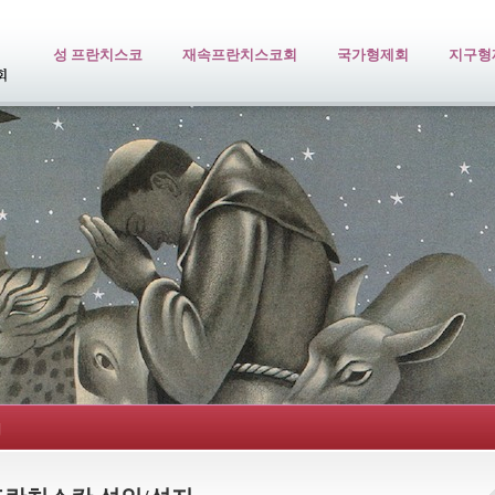
성 프란치스코
재속프란치스코회
국가형제회
지구형
지