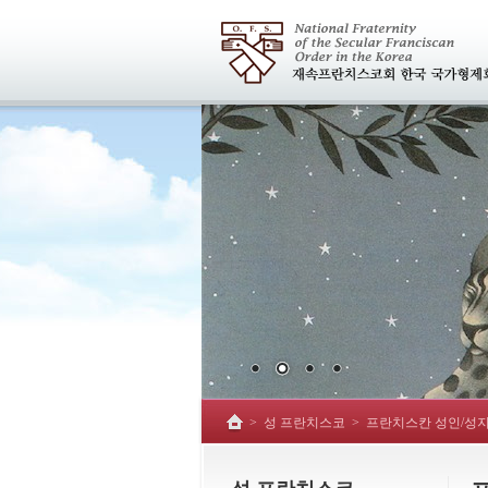
>
성 프란치스코
>
프란치스칸 성인/성