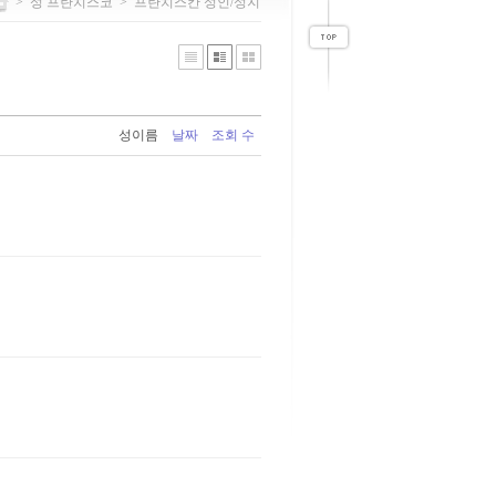
>
성 프란치스코
>
프란치스칸 성인/성지
성이름
날짜
조회 수