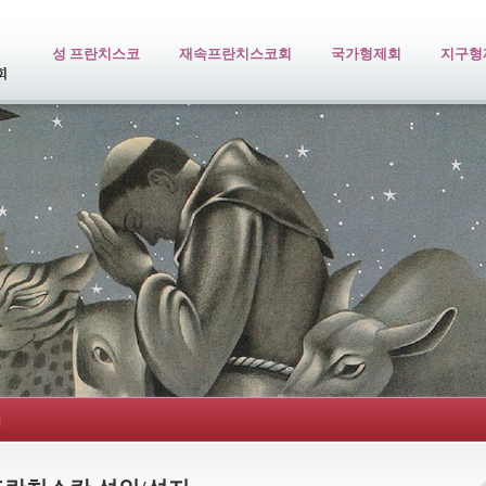
성 프란치스코
재속프란치스코회
국가형제회
지구형
지