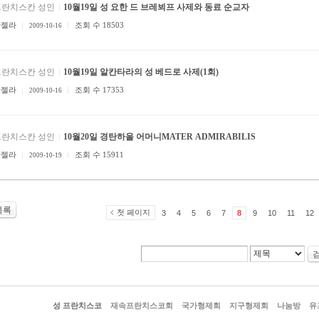
프란치스칸 성인
10월19일 성 요한 드 브레뵈프 사제와 동료 순교자
안젤라
조회 수 18503
2009-10-16
프란치스칸 성인
10월19일 알칸타라의 성 베드로 사제(1회)
안젤라
조회 수 17353
2009-10-16
프란치스칸 성인
10월20일 경탄하올 어머니MATER ADMIRABILIS
안젤라
조회 수 15911
2009-10-19
목록
첫 페이지
3
4
5
6
7
8
9
10
11
12
성 프란치스코
재속프란치스코회
국가형제회
지구형제회
나눔방
유