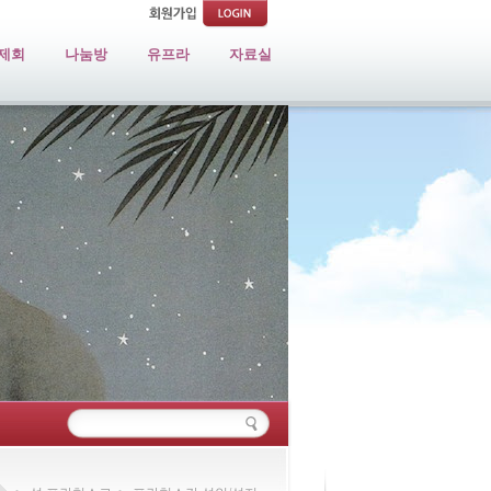
제회
나눔방
유프라
자료실