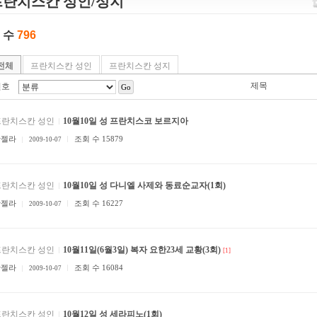
프란치스칸 성인/성지
 수
796
전체
프란치스칸 성인
프란치스칸 성지
제목
번호
Go
프란치스칸 성인
10월10일 성 프란치스코 보르지아
안젤라
조회 수 15879
2009-10-07
프란치스칸 성인
10월10일 성 다니엘 사제와 동료순교자(1회)
안젤라
조회 수 16227
2009-10-07
프란치스칸 성인
10월11일(6월3일) 복자 요한23세 교황(3회)
[1]
안젤라
조회 수 16084
2009-10-07
프란치스칸 성인
10월12일 성 세라피노(1회)