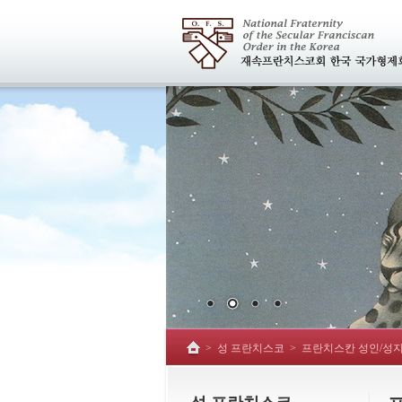
>
성 프란치스코
>
프란치스칸 성인/성