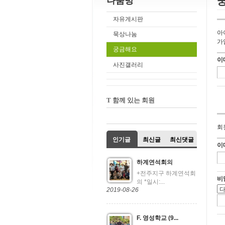
나눔방
자유게시판
아
묵상나눔
가
궁금해요
이
사진갤러리
T 함께 있는 회원
회
인기글
최신글
최신댓글
이
하계연석회의
+전주지구 하계연석회
비
의 *일시:...
2019-08-26
F. 영성학교 (9...