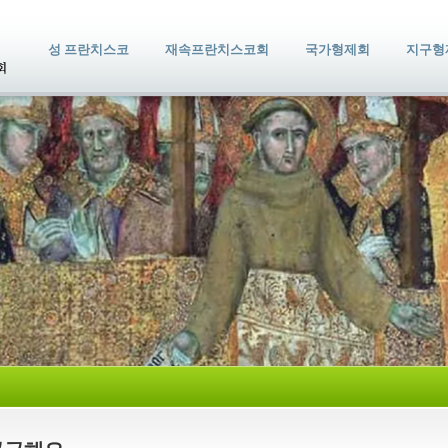
성 프란치스코
재속프란치스코회
국가형제회
지구형