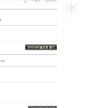
>
나눔방
>
궁금해요
.
니다.