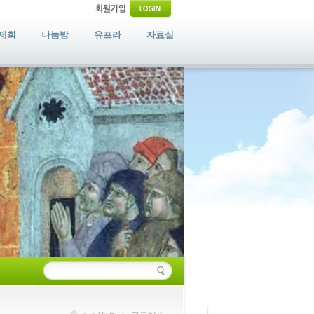
제회
나눔방
유프라
자료실