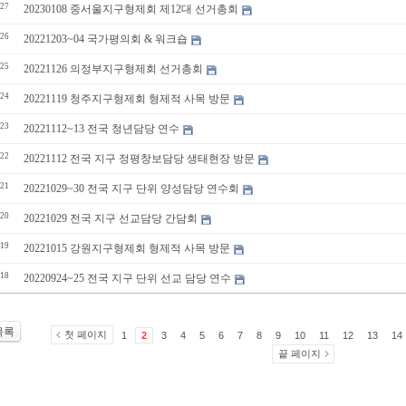
27
20230108 중서울지구형제회 제12대 선거총회
26
20221203~04 국가평의회 & 워크숍
25
20221126 의정부지구형제회 선거총회
24
20221119 청주지구형제회 형제적 사목 방문
23
20221112~13 전국 청년담당 연수
22
20221112 전국 지구 정평창보담당 생태현장 방문
21
20221029~30 전국 지구 단위 양성담당 연수회
20
20221029 전국 지구 선교담당 간담회
19
20221015 강원지구형제회 형제적 사목 방문
18
20220924~25 전국 지구 단위 선교 담당 연수
목록
첫 페이지
1
2
3
4
5
6
7
8
9
10
11
12
13
14
끝 페이지