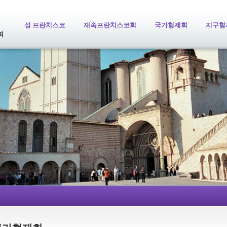
성 프란치스코
재속프란치스코회
국가형제회
지구형