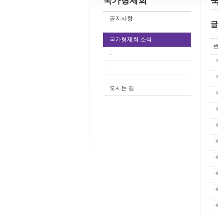
국가형제회
공지사항
글
국가형제회 소식
-
4
-
4
오시는 길
4
4
4
4
4
4
4
4