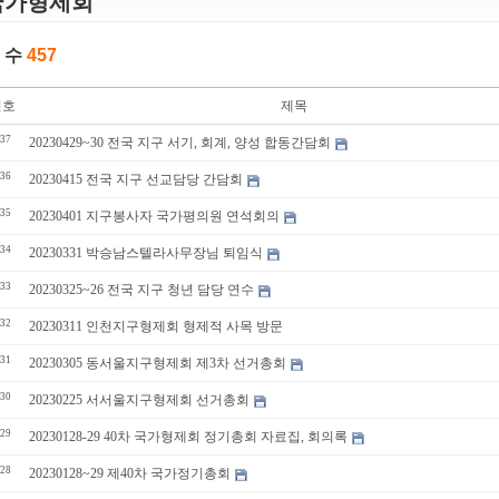
국가형제회
 수
457
번호
제목
37
20230429~30 전국 지구 서기, 회계, 양성 합동간담회
36
20230415 전국 지구 선교담당 간담회
35
20230401 지구봉사자 국가평의원 연석회의
34
20230331 박승남스텔라사무장님 퇴임식
33
20230325~26 전국 지구 청년 담당 연수
32
20230311 인천지구형제회 형제적 사목 방문
31
20230305 동서울지구형제회 제3차 선거총회
30
20230225 서서울지구형제회 선거총회
29
20230128-29 40차 국가형제회 정기총회 자료집, 회의록
28
20230128~29 제40차 국가정기총회