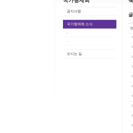
국가형제회
공지사항
글
국가형제회 소식
-
1
-
1
오시는 길
1
1
1
1
1
1
1
1