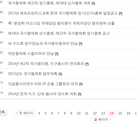
87
국가형제회 제32차 정기총회, 제16대 선거총회 개최
86
2015년 재속프란치스코회 한국 국가형제회 정기(선거)총회 일정공고
85
축! 윤영학 아오스딩 국제담당 평의원이 국제의장단 평의원에 선출
84
제16대 국가형제회 선거총회, 제32차 국가형제회 정기총회 공고
83
세 수도회 관구장님과 국가평의원과의 만남
82
작은형제회 시찰자와의 만남
81
2014년 제2차 국가평의원, 지구봉사자 연석회의
80
2015년도 국가형제회 업무계획
79
각급봉사자연수 6/28-29 조별 그룹토의 요약
78
2014년 전국 지구, 단위 봉사자 연수회 개최
목록
첫 페이지
4
5
6
7
8
9
10
11
12
13
14
15
16
1
끝 페이지