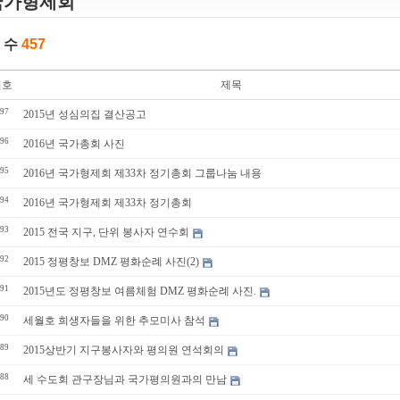
국가형제회
 수
457
번호
제목
97
2015년 성심의집 결산공고
96
2016년 국가총회 사진
95
2016년 국가형제회 제33차 정기총회 그룹나눔 내용
94
2016년 국가형제회 제33차 정기총회
93
2015 전국 지구, 단위 봉사자 연수회
92
2015 정평창보 DMZ 평화순례 사진(2)
91
2015년도 정평창보 여름체험 DMZ 평화순례 사진.
90
세월호 희생자들을 위한 추모미사 참석
89
2015상반기 지구봉사자와 평의원 연석회의
88
세 수도회 관구장님과 국가평의원과의 만남