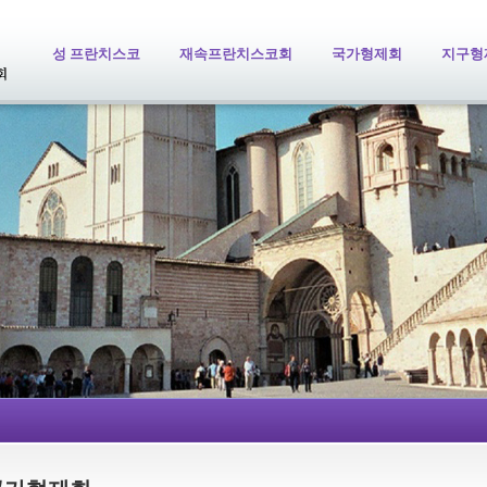
성 프란치스코
재속프란치스코회
국가형제회
지구형