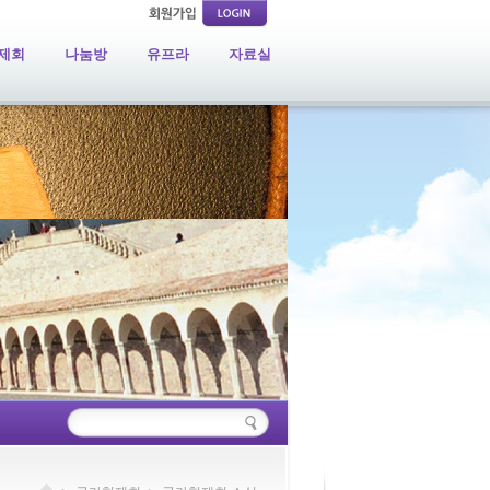
제회
나눔방
유프라
자료실