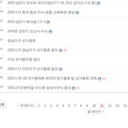
47
2018 상반기 유프라 국가피정(3/17~18; 천안 성거산 수도원)
46
2018.3.11 중국 동포 미사-정동 교육회관 경당
45
2018 상반기 워크숍 3.3~4
44
2018년 상반기 선교사 미사
43
경남지구 선거총회
42
2018.2.25 경남지구 선거총회 참석
[1]
41
17대 국가평의원 명단
40
2018.2.11 인천지구 선거총회 참관
39
2018.1.26~28 국가형제회 제35차 정기총회 및 선거총회 개최
[1]
38
2018.2.9 꼰벤뚜알 수도회 성대서약식 참석
[1]
목록
첫 페이지
1
2
3
4
5
6
7
8
9
10
11
12
13
14
끝 페이지