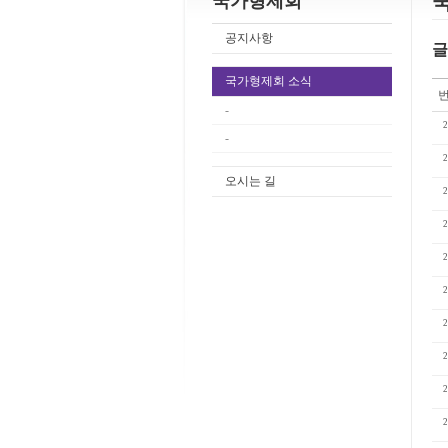
국가형제회
공지사항
글
국가형제회 소식
-
2
-
2
오시는 길
2
2
2
2
2
2
2
2