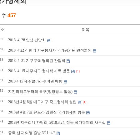
국가형제회
 수
457
번호
제목
57
2018. 4. 28 양성 간담회
56
2018. 4.22 상반기 지구봉사자 국가평의원 연석회의
55
2018. 4. 21 지구구역 평의원 간담회
54
2018. 4. 15 제주지구 형제적 사목 방문
[1]
53
2018.4.15 제주클라라수녀원 예방
52
지진피해로부터의 복구(정평창보 활동)
51
2018년 4월 8일 대구지구 죽도형제회 설립
[1]
50
2018년 4월 7일 유프라 임원진 국가형제회 방문
49
2018년 지구회계 간담회: 2018.3.24, 정동 국가형제회 사무실
48
중국 선교 여행 출발 3/21~4/2