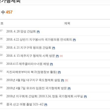
국가형제회
 수
457
번호
제목
57
2018. 4. 28 양성 간담회
56
2018. 4.22 상반기 지구봉사자 국가평의원 연석회의
55
2018. 4. 21 지구구역 평의원 간담회
54
2018. 4. 15 제주지구 형제적 사목 방문
[1]
53
2018.4.15 제주클라라수녀원 예방
52
지진피해로부터의 복구(정평창보 활동)
51
2018년 4월 8일 대구지구 죽도형제회 설립
[1]
50
2018년 4월 7일 유프라 임원진 국가형제회 방문
49
2018년 지구회계 간담회: 2018.3.24, 정동 국가형제회 사무실
48
중국 선교 여행 출발 3/21~4/2