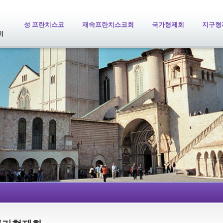
성 프란치스코
재속프란치스코회
국가형제회
지구형