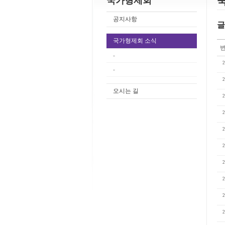
국가형제회
공지사항
글
국가형제회 소식
-
2
-
2
오시는 길
2
2
2
2
2
2
2
2