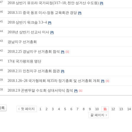
47
2018 상반기 유프라 국가피정(3/17~18; 천안 성거산 수도원)
46
2018.3.11 중국 동포 미사-정동 교육회관 경당
45
2018 상반기 워크숍 3.3~4
44
2018년 상반기 선교사 미사
43
경남지구 선거총회
42
2018.2.25 경남지구 선거총회 참석
[1]
41
17대 국가평의원 명단
40
2018.2.11 인천지구 선거총회 참관
39
2018.1.26~28 국가형제회 제35차 정기총회 및 선거총회 개최
[1]
38
2018.2.9 꼰벤뚜알 수도회 성대서약식 참석
[1]
목록
첫 페이지
1
2
3
4
5
6
7
8
9
10
11
12
13
14
끝 페이지