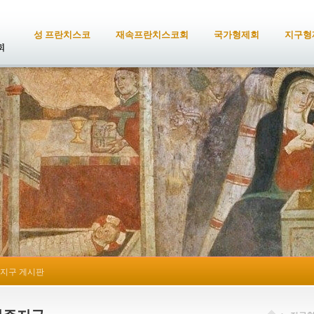
성 프란치스코
재속프란치스코회
국가형제회
지구형
지구 게시판