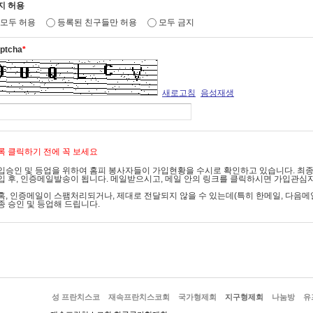
지 허용
9조(서비스 종류)
모두 허용
등록된 친구들만 허용
모두 금지
 국가형제회는 서비스의 내용과 종류를 변경할 수 있으며 변경사항은 공지사항을 통하
ptcha
*
 서비스의 종류는 다음과 같습니다.
. 인터넷 온라인을 통한 재속프란치스코회 정신, 설립자 소개 및 사도직 현황 제공
. 재속프란치스코회 회원과 봉사자들 위한 공간
. 커뮤니티 운영
새로고침
음성재생
. 기타 프란치스칸 수도회 관련 정보서비스
10조(서비스 제공의 중지)
록 클릭하기 전에 꼭 보세요
가형제회는 다음 각호에 해당되는 경우 서비스의 일부 혹은 전부의 제공을 중지할 수 
입승인 및 등업을 위하여 홈피 봉사자들이 가입현황을 수시로 확인하고 있습니다. 최종 승
입 후, 인증메일발송이 됩니다. 메일받으시고, 메일 안의 링크를 클릭하시면 가입관심
 서비스용 설비의 보수 등 공사로 인한 부득이한 경우나 전기통신 사업법에 규정된 기
통신사업법에 규정된 기간 통신사업자가 전기통신서비스를 중지했을 경우
혹, 인증메일이 스팸처리되거나, 제대로 전달되지 않을 수 있는데(특히 한메일, 다음메
종 승인 및 등업해 드립니다.
 국가비상사태, 정전, 서비스 설비 장애, 서비스 이용의 폭주 등.
 홈페이지 적정 운영을 위한 서비스 개편, 및 홈페이지 업그레이드 등.
6장 국가형제회와 이용자의 의무사항
11조 (개인정보의 보호)
성 프란치스코
재속프란치스코회
국가형제회
지구형제회
나눔방
유