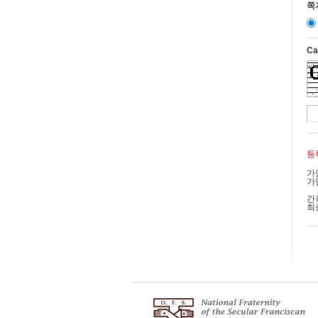
쪽
제
①
Ca
②
1
2
3
4
제
등
국
가
가
①
기
간
최
②
③
제
제