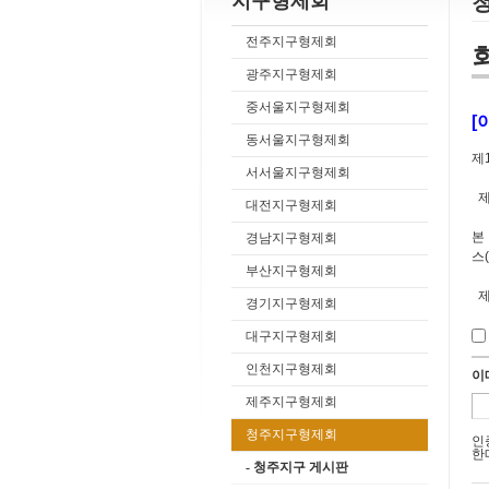
지구형제회
전주지구형제회
광주지구형제회
중서울지구형제회
[
동서울지구형제회
제
서서울지구형제회
제
대전지구형제회
본
경남지구형제회
스
부산지구형제회
제
경기지구형제회
①
대구지구형제회
②
인천지구형제회
이
제
제주지구형제회
본
청주지구형제회
인
래
한
- 청주지구 게시판