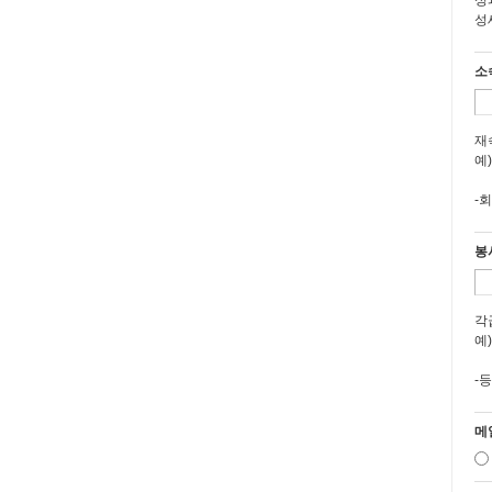
성
제
성
①
②
소
③
1
2
재
3
예
4
-
제
①
봉
②
제
각
예
제
-
①
1
2
메
3
②