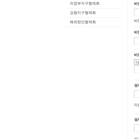
제
의정부지구형제회
비
①
강원지구형제회
기
비
해외한인형제회
②
비
제
제
비
①
사
②
1
성
2
3
4
이
5
6
기
성
7
③