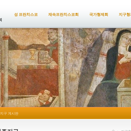
성 프란치스코
재속프란치스코회
국가형제회
지구형
지구 게시판