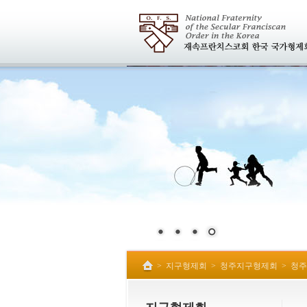
>
지구형제회
>
청주지구형제회
>
청주