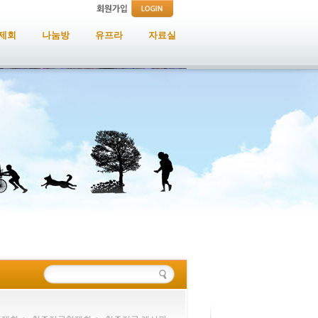
제회
나눔방
유프라
자료실