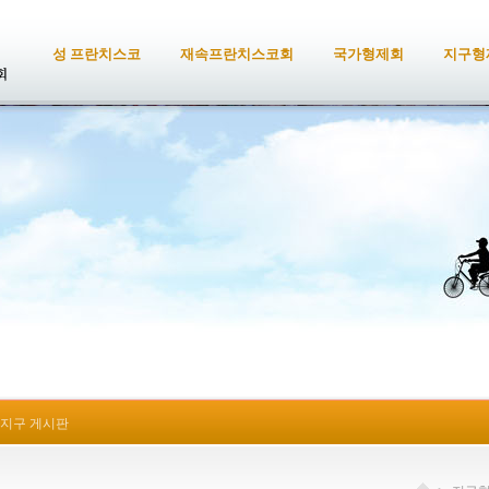
성 프란치스코
재속프란치스코회
국가형제회
지구형
지구 게시판