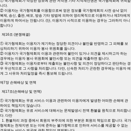
① 국가형제회가 작성한 정보에 관한 저작권 기타 지적재산권은 국가형제회에 귀속합
니다.
② 이용자는 국가형제회를 이용함으로써 얻은 정보를 국가형제회의 사전 승낙 없이
복제, 송신, 출판, 배포, 방송 기타 방법에 의하여 영리목적으로 이용하거나 제3자에게
이용하게 하여서는 안됩니다. (단, 이용자가 사적으로 이용하는 경우는 그러하지 아니
합니다.)
제16조 (분쟁해결)
① 국가형제회는 이용자가 제기하는 정당한 의견이나 불만을 반영하고 그 피해를 보
상처리하기 위하여 이용자 봉사 위원회를 둡니다.
② 이용자가 국가형제회의 이용과 관련하여 불만이 있거나 의견을 제시하고자 하는
경우에는 이용자 봉사 위원회에 불만사항 또는 의견을 제출하면 됩니다.
③ 국가형제회는 이용자로부터 제출되는 불만사항 및 의견이 정당하다고 판단하는 경
우 우선적으로 그 사항을 처리합니다. 다만, 신속한 처리가 곤란한 경우에는 이용자 에
게 그 사유와 처리일정을 즉시 통보해 드립니다.
제7장 손해배상 및 면책
제17조(손해배상 및 면책)
① 국가형제회는 무료 서비스 이용과 관련하여 이용자에게 발생한 어떠한 손해에 관
하여도 책임지지 않습니다.
② 국가형제회는 유료 서비스에 대해서는 문제발생시 전액 환불을 원칙으로 처리합니
다. 다만
1. 환불처리 과정 중에서 회원의 부주의에 의한 부분은 회원의 책임으로 합니다. 국가
형제회는 천재지변 또는 이에 준하는 불가항력으로 인하여 서비스를 제공할 수 없는
경우에는 서비스 제공에 관한 책임이 면제됩니다.