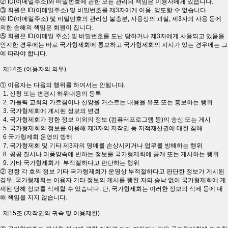
② ID(이메일주소)와 비밀번호에 관한 모든 관리의 책임은 이용자에게 있습니다.
③ 회원은 ID(이메일주소) 및 비밀번호를 제3자에게 이용, 양도할 수 없습니다.
④ ID(이메일주소) 및 비밀번호의 관리상 불충분, 사용상의 과실, 제3자의 사용 등에
의한 손해의 책임은 회원이 집니다.
⑤ 회원은 ID(이메일 주소) 및 비밀번호를 도난 당하거나 제3자에게 사용되고 있음을
인지한 경우에는 바로 국가형제회에 통보하고 국가형제회의 지시가 있는 경우에는 그
에 따라야 합니다.
제14조 (이용자의 의무)
① 이용자는 다음의 행위를 하여서는 안됩니다.
1. 신청 또는 변경시 허위내용의 등록
2. 가톨릭 교회의 가르침이나 신앙을 거스르는 내용을 유포 또는 홍보하는 행위
3. 국가형제회에 게시된 정보의 변경
4. 국가형제회가 정한 정보 이외의 정보 (컴퓨터프로그램 등)의 송신 또는 게시
5. 국가형제회의 정보를 이용해 제3자의 저작권 등 지적재산권에 대한 침해
6 국가형제회 운영의 방해
7. 국가형제회 및 기타 제3자의 명예를 손상시키거나 업무를 방해하는 행위
8. 공공 질서나 미풍양속에 반하는 정보를 국가형제회에 공개 또는 게시하는 행위
9. 기타 국가형제회가 부적절하다고 판단하는 행위
② 전항 각 호의 정보 기타 국가형제회가 운영상 부적절하다고 판단한 정보가 게시된
경우, 국가형제회는 이용자 기타 정보의 게시를 행한 자의 승낙 없이 국가형제회에 게
재된 당해 정보를 삭제할 수 있습니다. 단, 국가형제회는 이러한 정보의 삭제 등에 대
해 책임을 지지 않습니다.
제15조 (저작권의 귀속 및 이용제한)