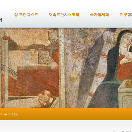
성 프란치스코
재속프란치스코회
국가형제회
지구형
지구 게시판