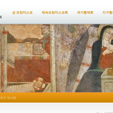
성 프란치스코
재속프란치스코회
국가형제회
지구형
지구 게시판