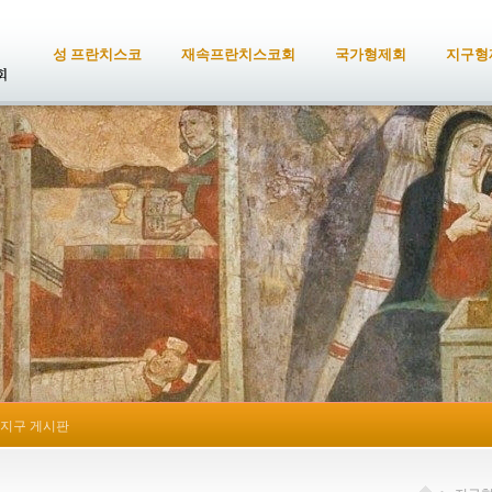
성 프란치스코
재속프란치스코회
국가형제회
지구형
지구 게시판