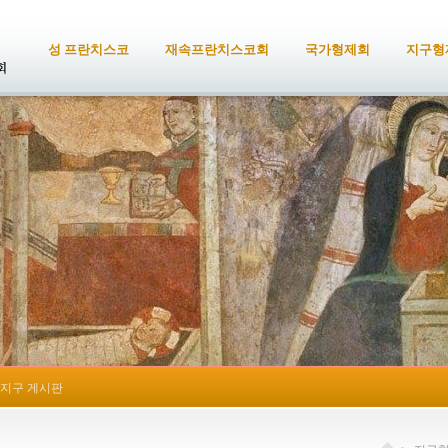
성 프란치스코
재속프란치스코회
국가형제회
지구형
지구 게시판