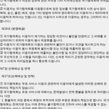
① 국가형제회가 작성한 정보에 관한 저작권 기타 지적재산권은 국가형제회에 귀속합
니다.
② 이용자는 국가형제회를 이용함으로써 얻은 정보를 국가형제회의 사전 승낙 없이
복제, 송신, 출판, 배포, 방송 기타 방법에 의하여 영리목적으로 이용하거나 제3자에게
이용하게 하여서는 안됩니다. (단, 이용자가 사적으로 이용하는 경우는 그러하지 아니
합니다.)
제16조 (분쟁해결)
① 국가형제회는 이용자가 제기하는 정당한 의견이나 불만을 반영하고 그 피해를 보
상처리하기 위하여 이용자 봉사 위원회를 둡니다.
② 이용자가 국가형제회의 이용과 관련하여 불만이 있거나 의견을 제시하고자 하는
경우에는 이용자 봉사 위원회에 불만사항 또는 의견을 제출하면 됩니다.
③ 국가형제회는 이용자로부터 제출되는 불만사항 및 의견이 정당하다고 판단하는 경
우 우선적으로 그 사항을 처리합니다. 다만, 신속한 처리가 곤란한 경우에는 이용자 에
게 그 사유와 처리일정을 즉시 통보해 드립니다.
제7장 손해배상 및 면책
제17조(손해배상 및 면책)
① 국가형제회는 무료 서비스 이용과 관련하여 이용자에게 발생한 어떠한 손해에 관
하여도 책임지지 않습니다.
② 국가형제회는 유료 서비스에 대해서는 문제발생시 전액 환불을 원칙으로 처리합니
다. 다만
1. 환불처리 과정 중에서 회원의 부주의에 의한 부분은 회원의 책임으로 합니다. 국가
형제회는 천재지변 또는 이에 준하는 불가항력으로 인하여 서비스를 제공할 수 없는
경우에는 서비스 제공에 관한 책임이 면제됩니다.