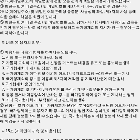
② ID(이메일주소)와 비밀번호에 관한 모든 관리의 책임은 이용자에게 있습니다.
③ 회원은 ID(이메일주소) 및 비밀번호를 제3자에게 이용, 양도할 수 없습니다.
④ ID(이메일주소) 및 비밀번호의 관리상 불충분, 사용상의 과실, 제3자의 사용 등에
의한 손해의 책임은 회원이 집니다.
⑤ 회원은 ID(이메일 주소) 및 비밀번호를 도난 당하거나 제3자에게 사용되고 있음을
인지한 경우에는 바로 국가형제회에 통보하고 국가형제회의 지시가 있는 경우에는 그
에 따라야 합니다.
제14조 (이용자의 의무)
① 이용자는 다음의 행위를 하여서는 안됩니다.
1. 신청 또는 변경시 허위내용의 등록
2. 가톨릭 교회의 가르침이나 신앙을 거스르는 내용을 유포 또는 홍보하는 행위
3. 국가형제회에 게시된 정보의 변경
4. 국가형제회가 정한 정보 이외의 정보 (컴퓨터프로그램 등)의 송신 또는 게시
5. 국가형제회의 정보를 이용해 제3자의 저작권 등 지적재산권에 대한 침해
6 국가형제회 운영의 방해
7. 국가형제회 및 기타 제3자의 명예를 손상시키거나 업무를 방해하는 행위
8. 공공 질서나 미풍양속에 반하는 정보를 국가형제회에 공개 또는 게시하는 행위
9. 기타 국가형제회가 부적절하다고 판단하는 행위
② 전항 각 호의 정보 기타 국가형제회가 운영상 부적절하다고 판단한 정보가 게시된
경우, 국가형제회는 이용자 기타 정보의 게시를 행한 자의 승낙 없이 국가형제회에 게
재된 당해 정보를 삭제할 수 있습니다. 단, 국가형제회는 이러한 정보의 삭제 등에 대
해 책임을 지지 않습니다.
제15조 (저작권의 귀속 및 이용제한)