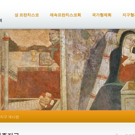
성 프란치스코
재속프란치스코회
국가형제회
지구형
지구 게시판