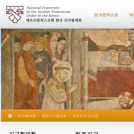
성 프란치스코
재
>
지구형제회
>
청주지구형제회
>
청주지구 게시판