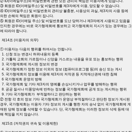
② ID(이메일주소)와 비밀번호에 관한 모든 관리의 책임은 이용자에게 있습니다.
③ 회원은 ID(이메일주소) 및 비밀번호를 제3자에게 이용, 양도할 수 없습니다.
④ ID(이메일주소) 및 비밀번호의 관리상 불충분, 사용상의 과실, 제3자의 사용 등에
의한 손해의 책임은 회원이 집니다.
⑤ 회원은 ID(이메일 주소) 및 비밀번호를 도난 당하거나 제3자에게 사용되고 있음을
인지한 경우에는 바로 국가형제회에 통보하고 국가형제회의 지시가 있는 경우에는 그
에 따라야 합니다.
제14조 (이용자의 의무)
① 이용자는 다음의 행위를 하여서는 안됩니다.
1. 신청 또는 변경시 허위내용의 등록
2. 가톨릭 교회의 가르침이나 신앙을 거스르는 내용을 유포 또는 홍보하는 행위
3. 국가형제회에 게시된 정보의 변경
4. 국가형제회가 정한 정보 이외의 정보 (컴퓨터프로그램 등)의 송신 또는 게시
5. 국가형제회의 정보를 이용해 제3자의 저작권 등 지적재산권에 대한 침해
6 국가형제회 운영의 방해
7. 국가형제회 및 기타 제3자의 명예를 손상시키거나 업무를 방해하는 행위
8. 공공 질서나 미풍양속에 반하는 정보를 국가형제회에 공개 또는 게시하는 행위
9. 기타 국가형제회가 부적절하다고 판단하는 행위
② 전항 각 호의 정보 기타 국가형제회가 운영상 부적절하다고 판단한 정보가 게시된
경우, 국가형제회는 이용자 기타 정보의 게시를 행한 자의 승낙 없이 국가형제회에 게
재된 당해 정보를 삭제할 수 있습니다. 단, 국가형제회는 이러한 정보의 삭제 등에 대
해 책임을 지지 않습니다.
제15조 (저작권의 귀속 및 이용제한)