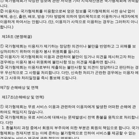
① 국가형제회가 작성한 정보에 관한 저작권 기타 지적재산권은 국가형제회에 귀속합
니다.
② 이용자는 국가형제회를 이용함으로써 얻은 정보를 국가형제회의 사전 승낙 없이
복제, 송신, 출판, 배포, 방송 기타 방법에 의하여 영리목적으로 이용하거나 제3자에게
이용하게 하여서는 안됩니다. (단, 이용자가 사적으로 이용하는 경우는 그러하지 아니
합니다.)
제16조 (분쟁해결)
① 국가형제회는 이용자가 제기하는 정당한 의견이나 불만을 반영하고 그 피해를 보
상처리하기 위하여 이용자 봉사 위원회를 둡니다.
② 이용자가 국가형제회의 이용과 관련하여 불만이 있거나 의견을 제시하고자 하는
경우에는 이용자 봉사 위원회에 불만사항 또는 의견을 제출하면 됩니다.
③ 국가형제회는 이용자로부터 제출되는 불만사항 및 의견이 정당하다고 판단하는 경
우 우선적으로 그 사항을 처리합니다. 다만, 신속한 처리가 곤란한 경우에는 이용자 에
게 그 사유와 처리일정을 즉시 통보해 드립니다.
제7장 손해배상 및 면책
제17조(손해배상 및 면책)
① 국가형제회는 무료 서비스 이용과 관련하여 이용자에게 발생한 어떠한 손해에 관
하여도 책임지지 않습니다.
② 국가형제회는 유료 서비스에 대해서는 문제발생시 전액 환불을 원칙으로 처리합니
다. 다만
1. 환불처리 과정 중에서 회원의 부주의에 의한 부분은 회원의 책임으로 합니다. 국가
형제회는 천재지변 또는 이에 준하는 불가항력으로 인하여 서비스를 제공할 수 없는
경우에는 서비스 제공에 관한 책임이 면제됩니다.