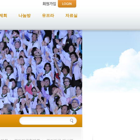
제회
나눔방
유프라
자료실