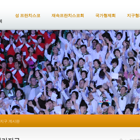
성 프란치스코
재속프란치스코회
국가형제회
지구형
지구 게시판