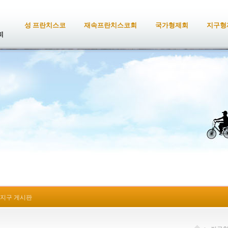
성 프란치스코
재속프란치스코회
국가형제회
지구형
지구 게시판