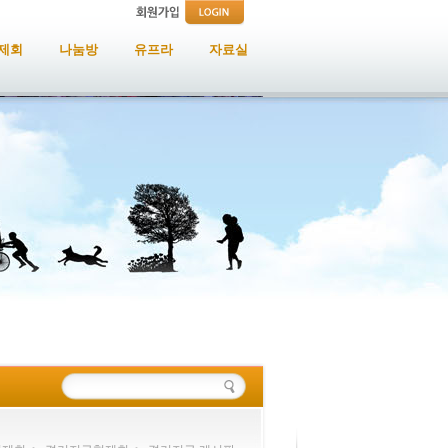
제회
나눔방
유프라
자료실