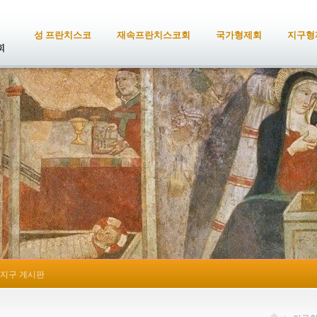
성 프란치스코
재속프란치스코회
국가형제회
지구형
지구 게시판