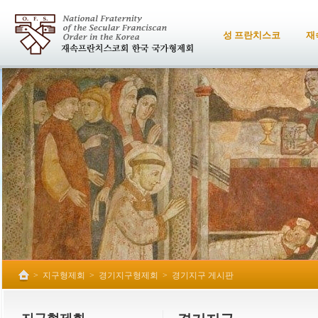
성 프란치스코
재
>
지구형제회
>
경기지구형제회
>
경기지구 게시판