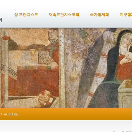
성 프란치스코
재속프란치스코회
국가형제회
지구형
지구 게시판