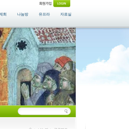
제회
나눔방
유프라
자료실