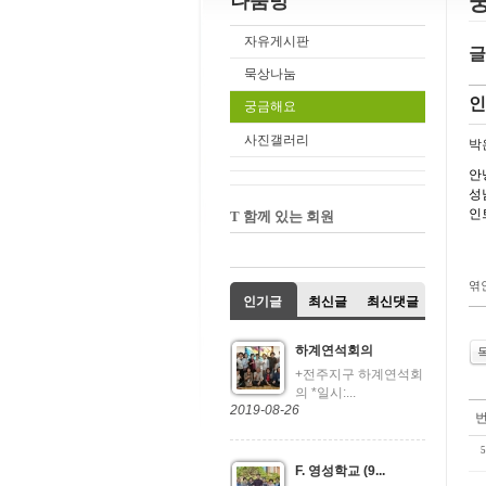
나눔방
자유게시판
글
묵상나눔
인
궁금해요
사진갤러리
박
안
성
인
T 함께 있는 회원
엮
인기글
최신글
최신댓글
하계연석회의
+전주지구 하계연석회
의 *일시:...
2019-08-26
5
F. 영성학교 (9...