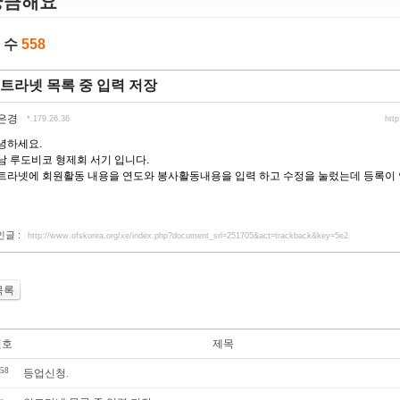
궁금해요
 수
558
트라넷 목록 중 입력 저장
은경
*.179.26.36
htt
녕하세요.
남 루도비코 형제회 서기 입니다.
트라넷에 회원활동 내용을 연도와 봉사활동내용을 입력 하고 수정을 눌렀는데 등록이 
인글 :
http://www.ofskorea.org/xe/index.php?document_srl=251705&act=trackback&key=5e2
목록
번호
제목
58
등업신청.