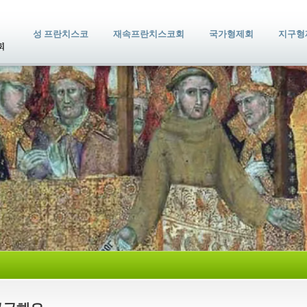
성 프란치스코
재속프란치스코회
국가형제회
지구형