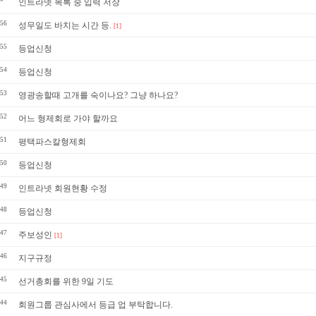
»
인트라넷 목록 중 입력 저장
56
성무일도 바치는 시간 등.
[1]
55
등업신청
54
등업신청
53
영광송할때 고개를 숙이나요? 그냥 하나요?
52
어느 형제회로 가야 할까요
51
평택파스칼형제회
50
등업신청
49
인트라넷 회원현황 수정
48
등업신청
47
주보성인
[1]
46
지구규정
45
선거총회를 위한 9일 기도
44
회원그룹 관심사에서 등급 업 부탁합니다.