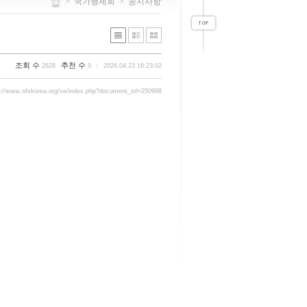
>
국가형제회
>
공지사항
조회 수
추천 수
2828
0
2026.04.23 16:23:02
p://www.ofskorea.org/xe/index.php?document_srl=250998