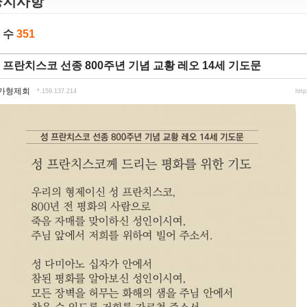
공지사항
 수
351
 프란치스코 선종 800주년 기념 교황 레오 14세 기도문
가형제회
*.159.137.214
htt