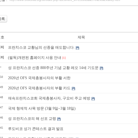
http://www.ofskorea.org/xe/index.php?document_srl=250998&act=trackback&key=e20
목록
번호
제목
공지
프란치스코 교황님의 선종을 애도합니다.
공지
(필독)개편된 홈페이지 사용 안내
[1]
»
성 프란치스코 선종 800주년 기념 교황 레오 14세 기도문
50
2026년 OFS 국제총봉사자의 부활 서한
49
2026년 OFS 국제총봉사자의 부활 카드
48
재속프란치스코회 국제총봉사자, 구요비 주교 예방
47
국제 형제적 사목 방문 (3월 9일~3월 18일)
46
성 프란치스코의 해 선포 교령
45
루도비코 성가 콘테스트 결과 발표