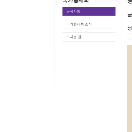
국가형제회
공지사항
글
국가형제회 소식
성
오시는 길
국