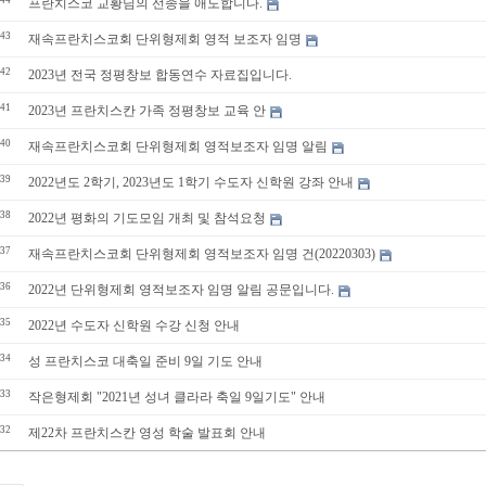
44
프란치스코 교황님의 선종을 애도합니다.
43
재속프란치스코회 단위형제회 영적 보조자 임명
42
2023년 전국 정평창보 합동연수 자료집입니다.
41
2023년 프란치스칸 가족 정평창보 교육 안
40
재속프란치스코회 단위형제회 영적보조자 임명 알림
39
2022년도 2학기, 2023년도 1학기 수도자 신학원 강좌 안내
38
2022년 평화의 기도모임 개최 및 참석요청
37
재속프란치스코회 단위형제회 영적보조자 임명 건(20220303)
36
2022년 단위형제회 영적보조자 임명 알림 공문입니다.
35
2022년 수도자 신학원 수강 신청 안내
34
성 프란치스코 대축일 준비 9일 기도 안내
33
작은형제회 "2021년 성녀 클라라 축일 9일기도" 안내
32
제22차 프란치스칸 영성 학술 발표회 안내