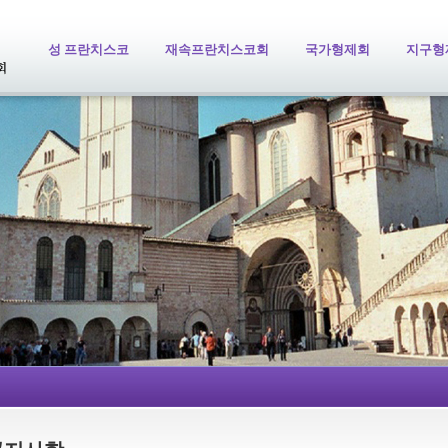
성 프란치스코
재속프란치스코회
국가형제회
지구형