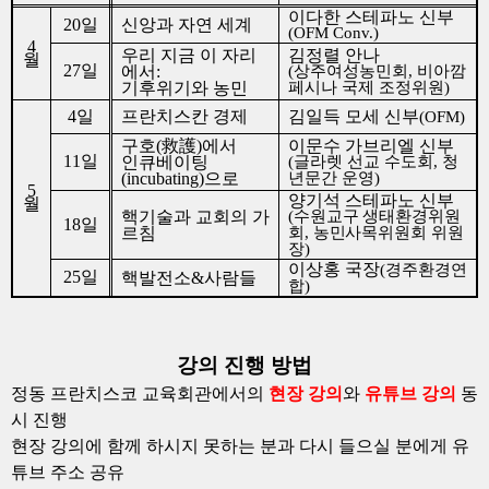
이다한
스테파노 신부
20
일
신앙과 자연 세계
(OFM Conv.)
4
우리 지금 이 자리
김정렬
안나
월
27
일
에서
:
(
상주여성농민회
,
비아깜
기후위기와 농민
페시나 국제 조정위원
)
4
일
프란치스칸 경제
김일득
모세 신부
(OFM)
구호
(
救護
)
에서
이문수 가브리엘 신부
11
일
인큐베이팅
(
글라렛 선교 수도회
,
청
(incubating)
으로
년문간 운영
)
5
양기석 스테파노 신부
월
핵기술과 교회의 가
(
수원교구 생태환경위원
18
일
르침
회
,
농민사목위원회 위원
장
)
이상홍 국장
(
경주환경연
25
일
핵발전소
&
사람들
합
)
강의 진행 방법
정동 프란치스코 교육회관에서의
현장 강의
와
유튜브 강의
동
시 진행
현장 강의에 함께 하시지 못하는 분과 다시 들으실 분에게 유
튜브 주소 공유