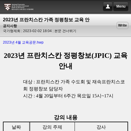
Menu
2023년 프란치스칸 가족 정평창보 교육 안
Write
공지사항
국가형제회
2023-02-02 18:04
본문 건너뛰기
2023년 4월 교육공문.hwp
2023
년 프란치스칸 정평창보
(JPIC)
교육
안내
대상
:
프란치스칸 가족 수도회 및 재속프란치스코
회 정평창보 담당자
시간
: 4
월
20
일부터
6
주간 목요일
15
시
~17
시
강의 내용
날짜
강의 주제
강사