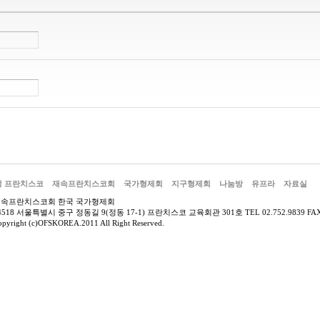
성 프란치스코
재속프란치스코회
국가형제회
지구형제회
나눔방
유프라
자료실
재속프란치스코회 한국 국가형제회
4518 서울특별시 중구 정동길 9(정동 17-1) 프란치스코 교육회관 301호 TEL 02.752.9839 FAX 02.
opyright (c)OFSKOREA.2011 All Right Reserved.