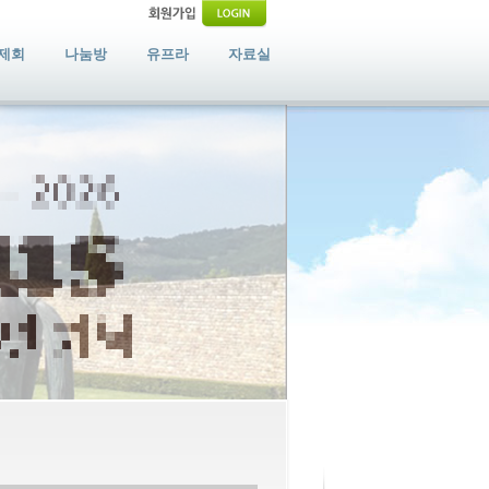
제회
나눔방
유프라
자료실