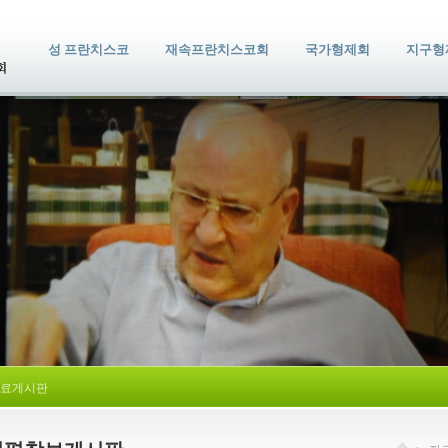
성 프란치스코
재속프란치스코회
국가형제회
지구형
료게시판