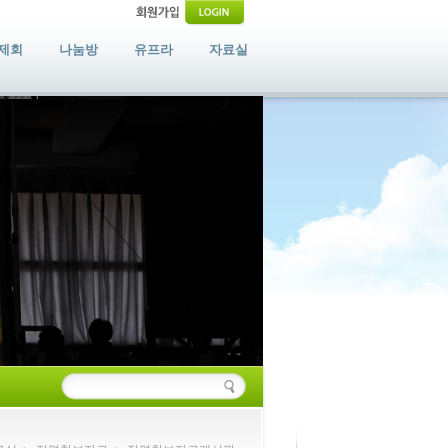
제회
나눔방
유프라
자료실