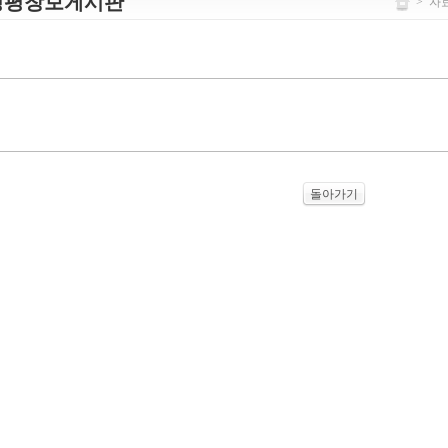
정평창보게시판
>
자
돌아가기