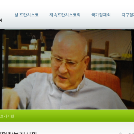
성 프란치스코
재속프란치스코회
국가형제회
지구형
료게시판