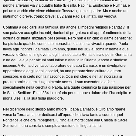
sposare Tossozio, un nobile del suo rango. Il suo e un matrimonio felice,
perche arrivano via via quattro figlie (Blesilla, Paolina, Eustochio e Ruffina), e
poi un maschio che viene chiamato Tossozio, come il padre. Ma e anche un
matrimonio breve, troppo breve: a 32 anni Paola e, infatti, gia vedova.
Continua a dedicarsi alla famiglia, ma anche a impegni religiosi e caritativi. Il
suo palazzo accoglie incontri, riunioni di preghiera e di approfondimento della
dottrina cristiana, iniziative per i poveri. Pero non e un club di dame benefiche:
ha piuttosto qualche connotato monastico, e acquista vivacita quando Paola
invita agli incontri il dalmata Girolamo, giunto nel 382 a Roma insieme a due
vescovi d’Oriente. In gioventu egli ha studiato a Roma; e stato poi in Germania
e ad Aquileia, e per alcuni anni infine e vissuto in Oriente, asceta e studioso
insieme. A Roma diventa collaboratore del papa Damaso. E un divulgatore
appassionato degli ideali ascetici, ha una preparazione culturale di raro
spessore, e di certo non la nasconde. Cosi nel clero e nell’aristocrazia si
procura amici e nemici ugualmente accesi. Il suo ascendente e forte
specialmente nella cerchia di Paola, alla quale comunica la sua passione per
le Sacre Scritture. E nel 384 la conforta per un nuovo dolore che l’ha colpita: e
morta Blesilla, la sua figlia maggiore.
Nel dicembre dello stesso anno muore il papa Damaso, e Girolamo riparte
verso la Terrasanta per dedicarsi all’opera che stava tanto a cuore a quel
Pontefice, e che ora impegnera lui fino alla morte: dare alla Chiesa le Sacre
Scritture in una corretta e completa versione in lingua latina.