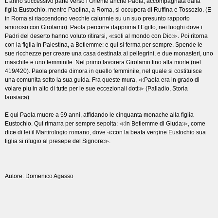
L’anno successivo parte verso l’Oriente anche Paola, accompagnata dalla
figlia Eustochio, mentre Paolina, a Roma, si occupera di Ruffina e Tossozio. (E
in Roma si riaccendono vecchie calunnie su un suo presunto rapporto
amoroso con Girolamo). Paola percorre dapprima l’Egitto, nei luoghi dove i
Padri del deserto hanno voluto ritirarsi, ≪soli al mondo con Dio≫. Poi ritorna
con la figlia in Palestina, a Betlemme: e qui si ferma per sempre. Spende le
sue ricchezze per creare una casa destinata ai pellegrini, e due monasteri, uno
maschile e uno femminile. Nel primo lavorera Girolamo fino alla morte (nel
419/420). Paola prende dimora in quello femminile, nel quale si costituisce
una comunita sotto la sua guida. Fra queste mura, ≪Paola era in grado di
volare piu in alto di tutte per le sue eccezionali doti≫ (Palladio, Storia
lausiaca).
E qui Paola muore a 59 anni, affidando le cinquanta monache alla figlia
Eustochio. Qui rimarra per sempre sepolta: ≪In Betlemme di Giuda≫, come
dice di lei il Martirologio romano, dove ≪con la beata vergine Eustochio sua
figlia si rifugio al presepe del Signore≫.
Autore: Domenico Agasso