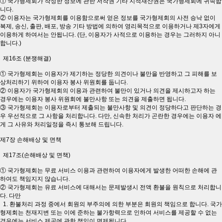
① 국가형제회가 작성한 정보에 관한 저작권 기타 지적재산권은 국가형제회에 귀속합
니다.
② 이용자는 국가형제회를 이용함으로써 얻은 정보를 국가형제회의 사전 승낙 없이
복제, 송신, 출판, 배포, 방송 기타 방법에 의하여 영리목적으로 이용하거나 제3자에게
이용하게 하여서는 안됩니다. (단, 이용자가 사적으로 이용하는 경우는 그러하지 아니
합니다.)
제16조 (분쟁해결)
① 국가형제회는 이용자가 제기하는 정당한 의견이나 불만을 반영하고 그 피해를 보
상처리하기 위하여 이용자 봉사 위원회를 둡니다.
② 이용자가 국가형제회의 이용과 관련하여 불만이 있거나 의견을 제시하고자 하는
경우에는 이용자 봉사 위원회에 불만사항 또는 의견을 제출하면 됩니다.
③ 국가형제회는 이용자로부터 제출되는 불만사항 및 의견이 정당하다고 판단하는 경
우 우선적으로 그 사항을 처리합니다. 다만, 신속한 처리가 곤란한 경우에는 이용자 에
게 그 사유와 처리일정을 즉시 통보해 드립니다.
제7장 손해배상 및 면책
제17조(손해배상 및 면책)
① 국가형제회는 무료 서비스 이용과 관련하여 이용자에게 발생한 어떠한 손해에 관
하여도 책임지지 않습니다.
② 국가형제회는 유료 서비스에 대해서는 문제발생시 전액 환불을 원칙으로 처리합니
다. 다만
1. 환불처리 과정 중에서 회원의 부주의에 의한 부분은 회원의 책임으로 합니다. 국가
형제회는 천재지변 또는 이에 준하는 불가항력으로 인하여 서비스를 제공할 수 없는
경우에는 서비스 제공에 관한 책임이 면제됩니다.