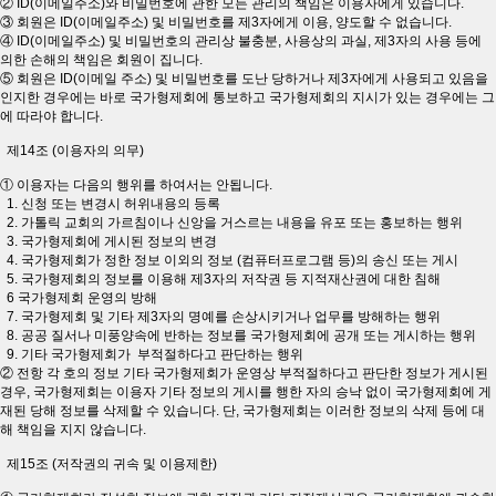
② ID(이메일주소)와 비밀번호에 관한 모든 관리의 책임은 이용자에게 있습니다.
③ 회원은 ID(이메일주소) 및 비밀번호를 제3자에게 이용, 양도할 수 없습니다.
④ ID(이메일주소) 및 비밀번호의 관리상 불충분, 사용상의 과실, 제3자의 사용 등에
의한 손해의 책임은 회원이 집니다.
⑤ 회원은 ID(이메일 주소) 및 비밀번호를 도난 당하거나 제3자에게 사용되고 있음을
인지한 경우에는 바로 국가형제회에 통보하고 국가형제회의 지시가 있는 경우에는 그
에 따라야 합니다.
제14조 (이용자의 의무)
① 이용자는 다음의 행위를 하여서는 안됩니다.
1. 신청 또는 변경시 허위내용의 등록
2. 가톨릭 교회의 가르침이나 신앙을 거스르는 내용을 유포 또는 홍보하는 행위
3. 국가형제회에 게시된 정보의 변경
4. 국가형제회가 정한 정보 이외의 정보 (컴퓨터프로그램 등)의 송신 또는 게시
5. 국가형제회의 정보를 이용해 제3자의 저작권 등 지적재산권에 대한 침해
6 국가형제회 운영의 방해
7. 국가형제회 및 기타 제3자의 명예를 손상시키거나 업무를 방해하는 행위
8. 공공 질서나 미풍양속에 반하는 정보를 국가형제회에 공개 또는 게시하는 행위
9. 기타 국가형제회가 부적절하다고 판단하는 행위
② 전항 각 호의 정보 기타 국가형제회가 운영상 부적절하다고 판단한 정보가 게시된
경우, 국가형제회는 이용자 기타 정보의 게시를 행한 자의 승낙 없이 국가형제회에 게
재된 당해 정보를 삭제할 수 있습니다. 단, 국가형제회는 이러한 정보의 삭제 등에 대
해 책임을 지지 않습니다.
제15조 (저작권의 귀속 및 이용제한)